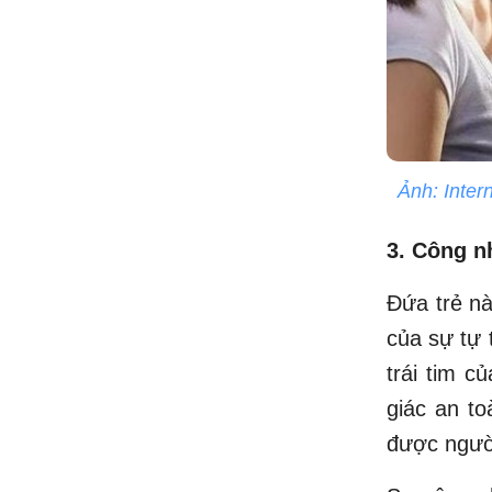
Ảnh: Inter
3. Công n
Đứa trẻ n
của sự tự 
trái tim c
giác an to
được ngườ