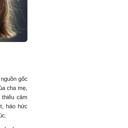
 nguồn gốc
của cha mẹ,
y thiếu cảm
ốt, háo hức
úc.