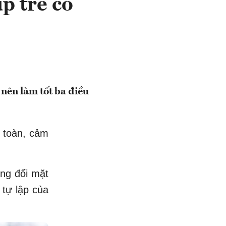
p trẻ có
 nên làm tốt ba điều
n toàn, cảm
ộng đối mặt
 tự lập của