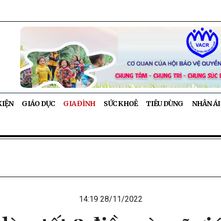
KIỆN
GIÁO DỤC
GIA ĐÌNH
SỨC KHOẺ
TIÊU DÙNG
NHÂN ÁI
14:19 28/11/2022