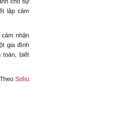
ạnh cho sự
iết lập cảm
rẻ cảm nhận
ột gia đình
 toàn, biết
Theo
Sohu