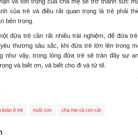
hận và tôn trọng của cha mẹ sẽ trở thành sức m
nh của trẻ và điều rất quan trọng là trẻ phải th
àn bên trong.
ột đứa trẻ cần rất nhiều trải nghiệm, để đứa t
yêu thương sâu sắc, khi đứa trẻ lớn lên trong m
 như vậy, trong lòng đứa trẻ sẽ tràn đầy sự an
rọng và biết ơn, và biết cho đi và tử tế.
:
 toàn ở trẻ
nuôi con
cha mẹ và con cái
n