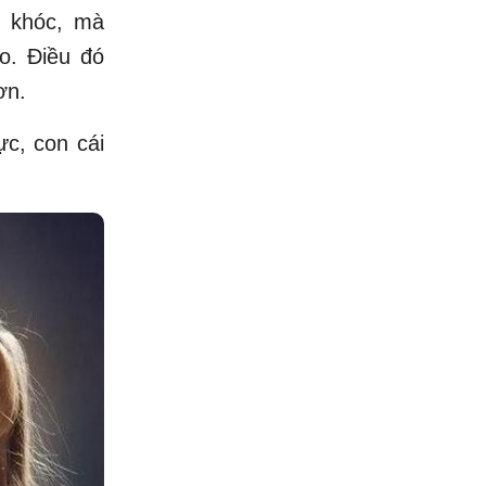
g khóc, mà
o. Điều đó
ơn.
ực, con cái