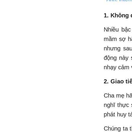
1. Không 
Nhiều bậc
mầm sợ hãi
nhưng sau
động này s
nhạy cảm v
2. Giao ti
Cha mẹ hãy
nghĩ thực 
phát huy t
Chúng ta t