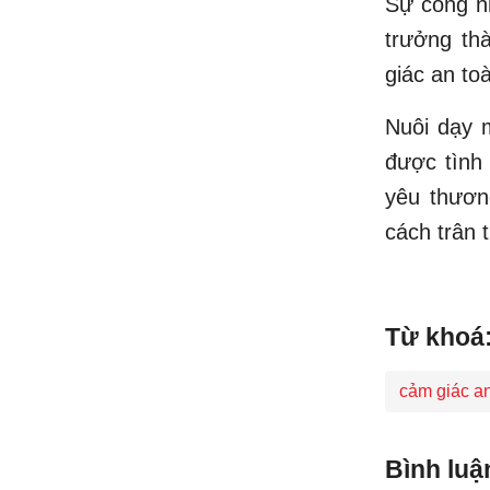
Sự công n
trưởng thà
giác an to
Nuôi dạy m
được tình 
yêu thương
cách trân t
Từ khoá
cảm giác an
Bình luậ