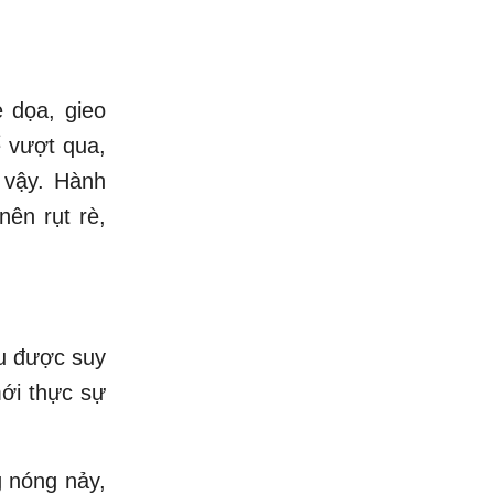
 dọa, gieo
ể vượt qua,
 vậy. Hành
nên rụt rè,
ểu được suy
mới thực sự
g nóng nảy,