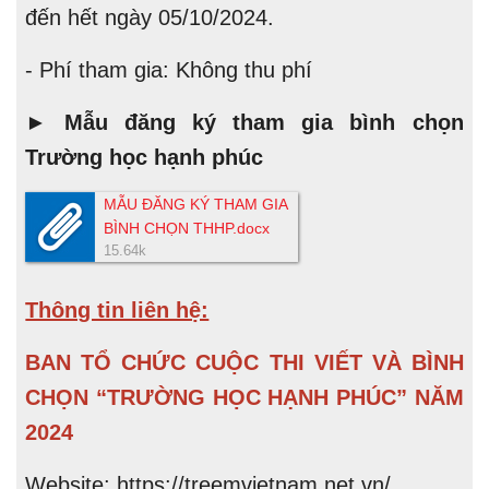
đến hết ngày 05/10/2024.
- Phí tham gia: Không thu phí
► Mẫu đăng ký tham gia bình chọn
Trường học hạnh phúc
MẪU ĐĂNG KÝ THAM GIA
BÌNH CHỌN THHP.docx
15.64k
Thông tin liên hệ:
BAN TỔ CHỨC CUỘC THI VIẾT VÀ BÌNH
CHỌN “TRƯỜNG HỌC HẠNH PHÚC” NĂM
202
4
Website: https://treemvietnam.net.vn/