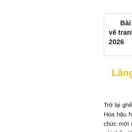
Bài
vẽ tra
2026
Lăng
Trở lại gh
Hoa hậu N
chức mới n