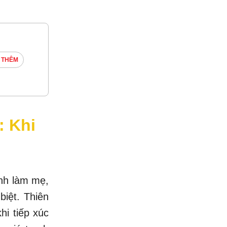
 THÊM
: Khi
ình làm mẹ,
iệt. Thiên
hi tiếp xúc