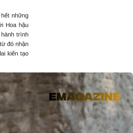
ờ hết những
ới Hoa hậu
 hành trình
 từ đó nhận
ai kiến tạo