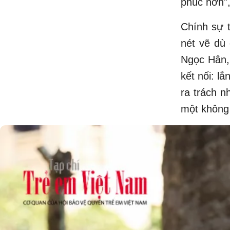
phúc hơn"
Chính sự t
nét vẽ dù
Ngọc Hân, 
kết nối: l
ra trách n
một không