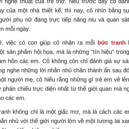
ới nghệ thuật của trẻ thơ. Nếu trước đây cô đán
y của một nhà thiết kế, thì nay, cô nhìn bằng 
gười phụ nữ đang trực tiếp nâng niu và quan s
ên mỗi ngày.
ẻ, việc có con giúp cô nhận ra mỗi
bức tranh
k
ột sản phẩm hội họa, mà là những "tín hiệu" tron
tâm hồn các em. Cô không còn chỉ đánh giá sự s
ng nghe những lời nhắn nhủ chân thành ẩn sau đ
ột người mẹ, cô hiểu rằng những gì trẻ em vẽ lên
ự phản chiếu trực diện nhất từ thế giới quan mà n
ho các em.
ranh không chỉ là một giấc mơ, mà là cách các 
hắn nhủ với thế giới người lớn về một tương lai x