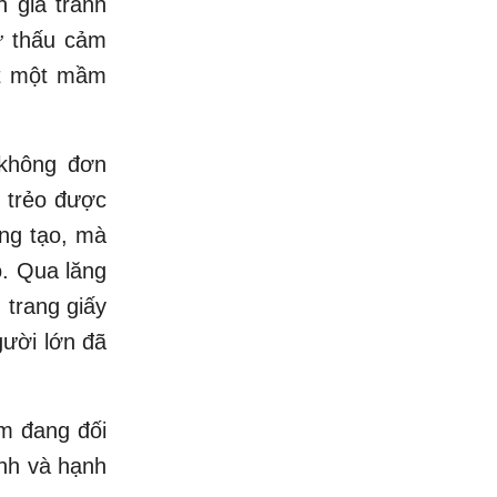
h giá tranh
sự thấu cảm
át một mầm
hông đơn
g trẻo được
áng tạo, mà
ó. Qua lăng
 trang giấy
gười lớn đã
em đang đối
anh và hạnh