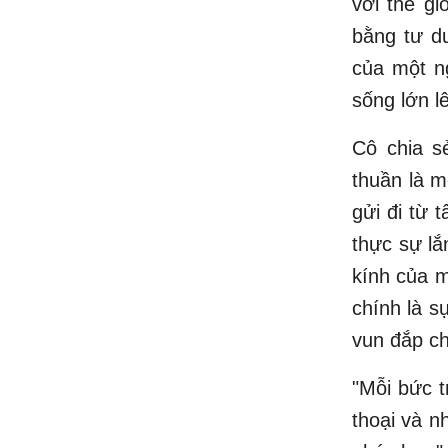
với thế gi
bằng tư du
của một n
sống lớn l
Cô chia s
thuần là m
gửi đi từ 
thực sự lắ
kính của m
chính là s
vun đắp c
"Mỗi bức t
thoại và n