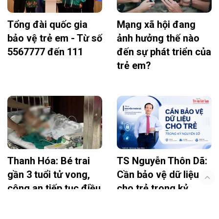
Tổng đài quốc gia
Mạng xã hội đang
bảo vệ trẻ em - Từ số
ảnh hưởng thế nào
5567777 đến 111
đến sự phát triển của
trẻ em?
Thanh Hóa: Bé trai
TS Nguyễn Thôn Dã:
gần 3 tuổi tử vong,
Cần bảo vệ dữ liệu
công an tiếp tục điều
cho trẻ trong kỷ
tra vụ nghi bạo hành
nguyên số
tại cơ sở can thiệp