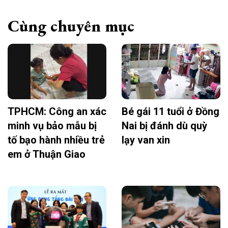
Cùng chuyên mục
TPHCM: Công an xác
Bé gái 11 tuổi ở Đồng
minh vụ bảo mẫu bị
Nai bị đánh dù quỳ
tố bạo hành nhiều trẻ
lạy van xin
em ở Thuận Giao