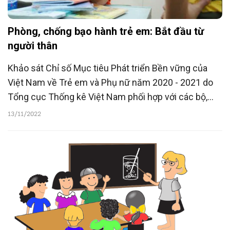
Phòng, chống bạo hành trẻ em: Bắt đầu từ
người thân
Khảo sát Chỉ số Mục tiêu Phát triển Bền vững của
Việt Nam về Trẻ em và Phụ nữ năm 2020 - 2021 do
Tổng cục Thống kê Việt Nam phối hợp với các bộ,
ngành liên quan thực hiện trong khuôn khổ Chương
13/11/2022
trình Điều tra đa chỉ tiêu (MICS) toàn cầu của UNICEF
cho thấy, hơn 72% trẻ em Việt Nam trong độ tuổi 10-
14 đã từng bị kỷ luật bạo lực.