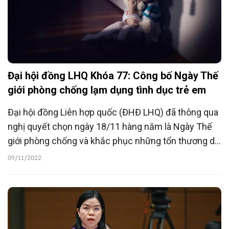
Đại hội đồng LHQ Khóa 77: Công bố Ngày Thế
giới phòng chống lạm dụng tình dục trẻ em
Đại hội đồng Liên hợp quốc (ĐHĐ LHQ) đã thông qua
nghị quyết chọn ngày 18/11 hàng năm là Ngày Thế
giới phòng chống và khắc phục những tổn thương do
tình trạng bóc lột, lạm dụng và bạo lực tình dục trẻ
09/11/2022
em.