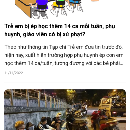
Trẻ em bị ép học thêm 14 ca mỗi tuần, phụ
huynh, giáo viên có bị xử phạt?
Theo như thông tin Tạp chí Trẻ em đưa tin trước đó,
hiện nay, xuất hiện trường hợp phụ huynh ép con em
học thêm 14 ca/tuần, tương đương với các bé phải
học liên tục cả buổi trên trường học, gần như không
11/11/2022
có thời gian nghỉ ngơi.