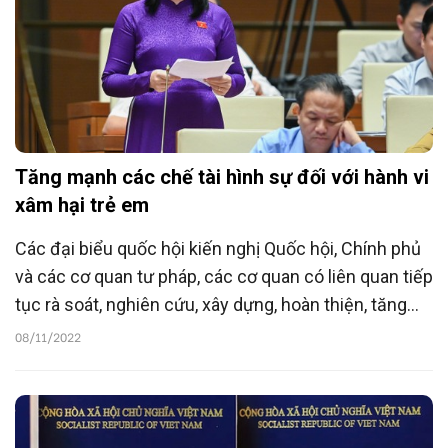
Tăng mạnh các chế tài hình sự đối với hành vi
xâm hại trẻ em
Các đại biểu quốc hội kiến nghị Quốc hội, Chính phủ
và các cơ quan tư pháp, các cơ quan có liên quan tiếp
tục rà soát, nghiên cứu, xây dựng, hoàn thiện, tăng
mạnh các chế tài hình sự đối với hành vi xâm hại trẻ
08/11/2022
em nhằm tạo ra lá chắn pháp lý vững chắc, bảo vệ
trẻ em trước hành vi xâm hại.