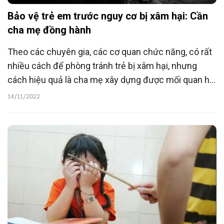
Bảo vệ trẻ em trước nguy cơ bị xâm hại: Cần
cha mẹ đồng hành
Theo các chuyên gia, các cơ quan chức năng, có rất
nhiều cách để phòng tránh trẻ bị xâm hại, nhưng
cách hiệu quả là cha mẹ xây dựng được mối quan hệ
đồng hành với trẻ, để trẻ tin cậy và tìm kiếm sự hỗ trợ
14/11/2022
khi cần.