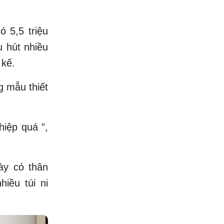
ó 5,5 triệu
u hút nhiều
 kế.
g mẫu thiết
iệp quá ”,
ày có thân
iều túi ni