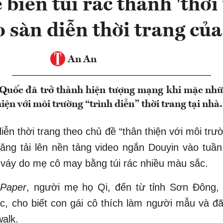
biến túi rác thành 'thời
o sàn diễn thời trang của
An An
Quốc đã trở thành hiện tượng mạng khi mặc nhữ
iện với môi trường “trình diễn” thời trang tại nhà.
diễn thời trang theo chủ đề “thân thiện với môi trư
ng tải lên nền tảng video ngắn Douyin vào tuần
váy do mẹ cô may bằng túi rác nhiều màu sắc.
 Paper
, người mẹ họ Qi, đến từ tỉnh Sơn Đông,
c, cho biết con gái cô thích làm người mẫu và đ
walk.