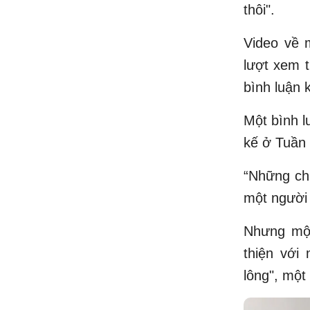
thôi".
Video về m
lượt xem t
bình luận 
Một bình l
kế ở Tuần l
“Những ch
một người 
Nhưng một
thiện với
lông", một 