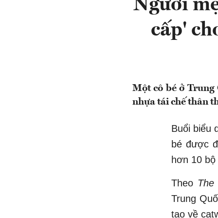
Người mẹ 
cấp' ch
Một cô bé ở Trung 
nhựa tái chế thân th
Buổi biểu 
bé được đă
hơn 10 bộ 
Theo
The
Trung Quố
tạo về cat