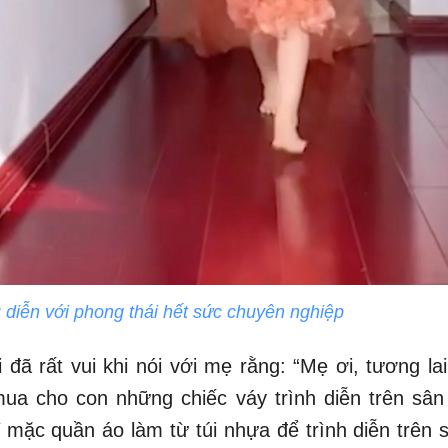
 diễn với phong thái hết sức chuyên nghiệp
 đã rất vui khi nói với mẹ rằng: “Mẹ ơi, tương l
mua cho con những chiếc váy trình diễn trên sân
 mặc quần áo làm từ túi nhựa để trình diễn trên 