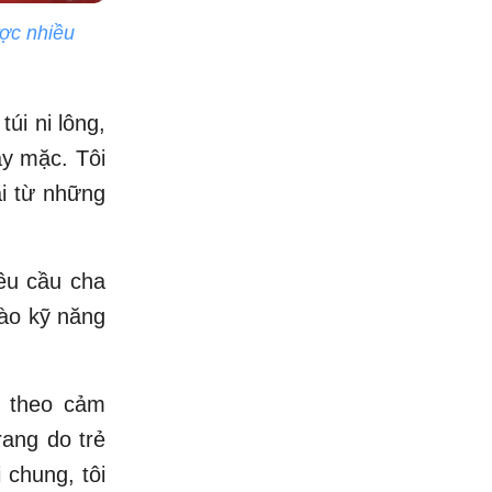
ược nhiều
túi ni lông,
ay mặc. Tôi
ái từ những
yêu cầu cha
vào kỹ năng
n theo cảm
rang do trẻ
 chung, tôi