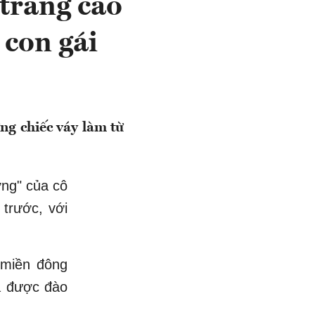
 trang cao
 con gái
ng chiếc váy làm từ
ờng" của cô
 trước, với
 miền đông
ã được đào