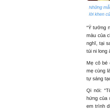
Những mẫu 
lời khen c
“Ý tưởng nả
màu của ch
nghĩ, tại 
túi ni long 
Mẹ cô bé c
mẹ cùng là
tự sáng t
Qi nói: “
hứng của r
em trình d