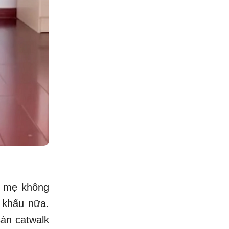
ai mẹ không
 khấu nữa.
sàn catwalk