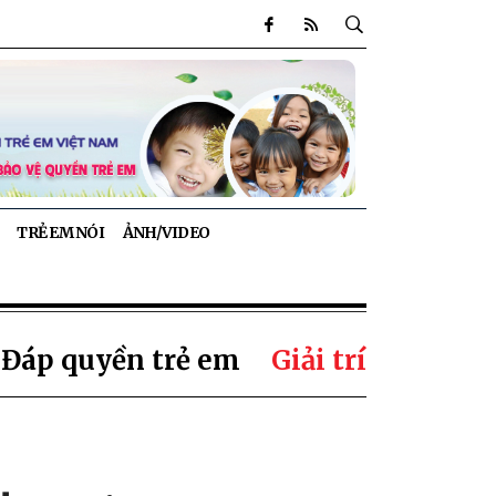
TRẺ EM NÓI
ẢNH/VIDEO
 Đáp quyền trẻ em
Giải trí