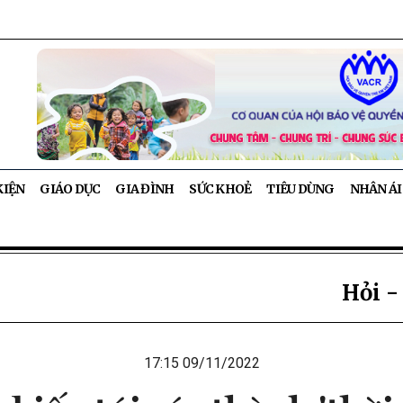
KIỆN
GIÁO DỤC
GIA ĐÌNH
SỨC KHOẺ
TIÊU DÙNG
NHÂN ÁI
Hỏi -
17:15 09/11/2022