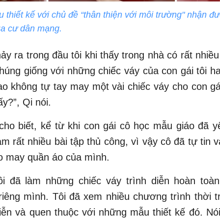
thiết kế với chủ đề “thân thiện với môi trường" nhận đ
ủa cư dân mạng.
y ra trong đầu tôi khi thấy trong nhà có rất nhiều 
úng giống với những chiếc váy của con gái tôi h
sao không tự tay may một vài chiếc váy cho con g
ấy?”, Qi nói.
ho biết, kể từ khi con gái cô học mẫu giáo đã 
m rất nhiều bài tập thủ công, vì vậy cô đã tự tin 
ạo may quần áo của mình.
Tôi đã làm những chiếc váy trình diễn hoàn toà
iêng mình. Tôi đã xem nhiều chương trình thời t
iễn và quen thuộc với những mẫu thiết kế đó. Nói