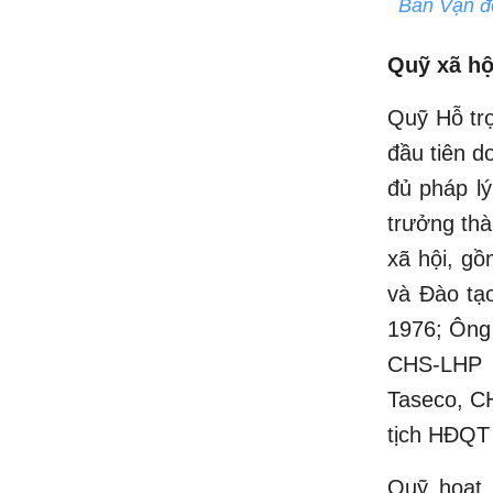
Ban Vận đ
Quỹ xã hộ
Quỹ Hỗ trợ
đầu tiên d
đủ pháp l
trưởng thà
xã hội, g
và Đào tạ
1976; Ông
CHS-LHP 
Taseco, C
tịch HĐQT
Quỹ hoạt 