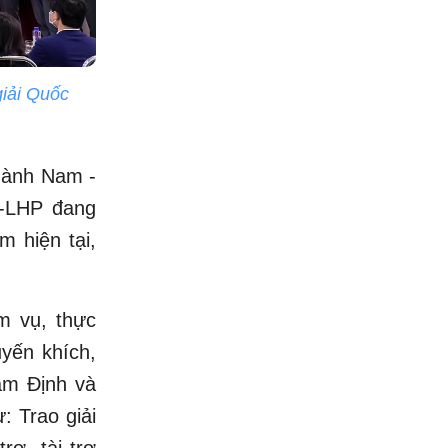
giải Quốc
Thành Nam -
-LHP đang
m hiện tại,
m vụ, thực
uyến khích,
am Định và
: Trao giải
rợ, tài trợ