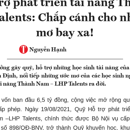
rợ phát triển tài năng 
alents: Chắp cánh cho n
mơ bay xa!
Nguyễn Hạnh
ởng gây quỹ, hỗ trợ những học sinh tài năng c
Định, nối tiếp những ước mơ của các học sinh n
tài năng Thành Nam – LHP Talents ra đời.
 vốn ban đầu 6,5 tỷ đồng, cộng việc mở rộng q
cấp phép. Ngày 19/08/2021, Quỹ Hỗ trợ phát triể
 –LHP Talents, chính thức được Bộ Nội vụ cấp
 số 898/QĐ-BNV, trở thành Quỹ khuyến học, khuy