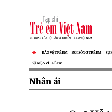
BẢO VỆ TRẺ EM
ĐỜI SỐNG TRẺ EM
SỰ 
SỰ KIỆN VÌ TRẺ EM
Nhân ái