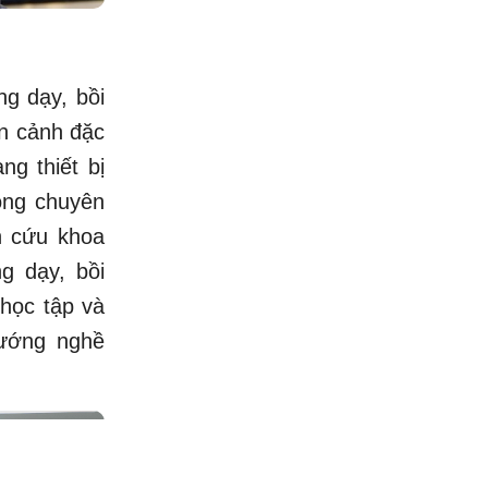
ng dạy, bồi
àn cảnh đặc
ng thiết bị
ông chuyên
ên cứu khoa
g dạy, bồi
 học tập và
hướng nghề