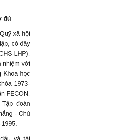
y đủ
 Quỹ xã hội
lập, có đầy
(CHS-LHP),
h nhiệm với
g Khoa học
khóa 1973-
hần FECON,
 Tập đoàn
hắng - Chủ
-1995.
dấu và tài