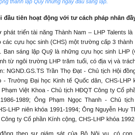
ộng thành lập Quỹ những ngày đầu sáng lập.
i đầu tiên hoạt động với tư cách pháp nhân đầ
 phát triển tài năng Thành Nam – LHP Talents là
o các cựu học sinh (CHS) một trường cấp 3 thành 
ý. Ban sáng lập Quỹ là những cựu học sinh LHP 
nh từ ngôi trường LHP trăm tuổi, có địa vị và trác
ồm: NGND.GS.TS Trần Thọ Đạt - Chủ tịch Hội đồn
o - Trường Đại học Kinh tế Quốc dân, CHS-LHP 
 Phạm Việt Khoa - Chủ tịch HĐQT Công ty Cổ p
1986-1989; Ông Phạm Ngọc Thanh - Chủ tịch
HS-LHP niên khóa 1991-1994; Ông Nguyễn Huy T
 Công ty Cổ phần Kính cộng, CHS-LHP khóa 1992
động theo sự giám sát của Bộ Nội vụ, có con 