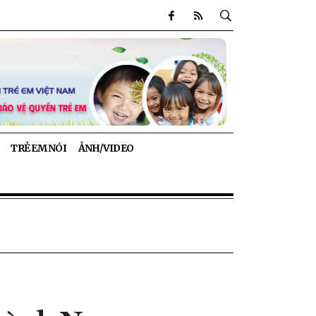
TRẺ EM NÓI
ẢNH/VIDEO