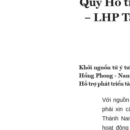
Quỹ Hỗ t
– LHP T
Khởi nguồn từ ý tư
Hồng Phong - Nam 
Hỗ trợ phát triển 
Với nguồn
phải xin 
Thành Nam
hoạt động