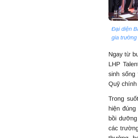
Đại diện B
gia trườn
Ngay từ bu
LHP Talen
sinh sống 
Quỹ chính
Trong suố
hiện đúng 
bồi dưỡng
các trường
thưởng, họ