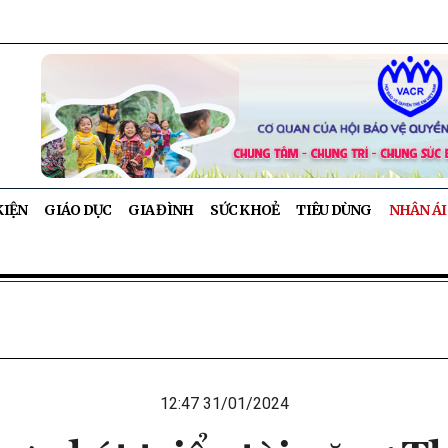
KIỆN
GIÁO DỤC
GIA ĐÌNH
SỨC KHOẺ
TIÊU DÙNG
NHÂN ÁI
12:47 31/01/2024