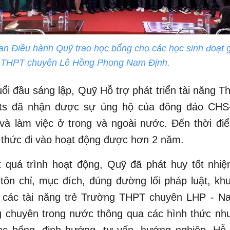
an Điều hành Quỹ trao học bổng cho các học sinh đoạt 
g THPT chuyên Lê Hồng Phong Nam Định.
ổi đầu sáng lập, Quỹ Hỗ trợ phát triển tài năng 
ts đã nhận được sự ủng hộ của đông đảo CHS
và làm việc ở trong và ngoài nước. Đến thời điể
 thức đi vào hoạt động được hơn 2 năm.
t quá trình hoạt động, Quỹ đã phát huy tốt nhiệ
tôn chỉ, mục đích, đúng đường lối pháp luật, kh
 các tài năng trẻ Trường THPT chuyên LHP - N
 chuyên trong nước thông qua các hình thức như
c bổng, định hướng, tư vấn, hướng nghiệp. Hỗ t