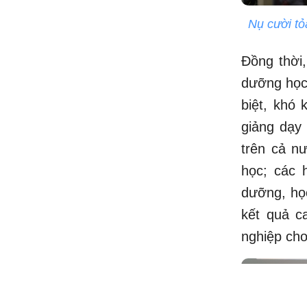
Nụ cười t
Đồng thời,
dưỡng học 
biệt, khó 
giảng dạy
trên cả nư
học; các 
dưỡng, học
kết quả c
nghiệp cho