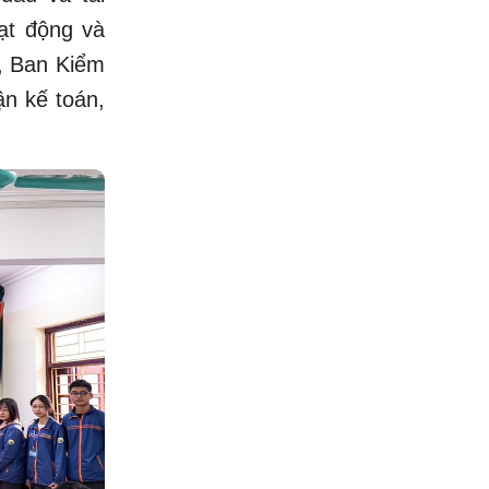
oạt động và
ỹ, Ban Kiểm
n kế toán,