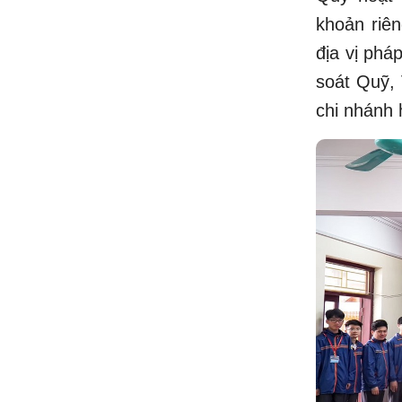
khoản riên
địa vị phá
soát Quỹ,
chi nhánh 