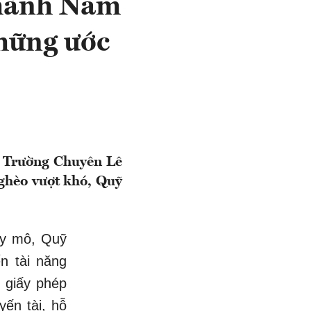
Thành Nam
hững ước
ủa Trường Chuyên Lê
ghèo vượt khó, Quỹ
uy mô, Quỹ
n tài năng
 giấy phép
ến tài, hỗ