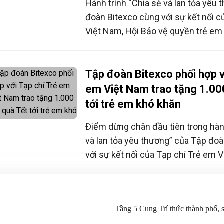
Hành trình “Chia sẻ và lan tỏa yêu
đoàn Bitexco cùng với sự kết nối c
Việt Nam, Hội Bảo vệ quyền trẻ em
mặt tại huyện Ba Vì để trao tặng n
tới các em học sinh có hoàn cảnh 
Tập đoàn Bitexco phối hợp v
em Việt Nam trao tặng 1.00
tới trẻ em khó khăn
Điểm dừng chân đầu tiên trong hành
và lan tỏa yêu thương” của Tập đo
với sự kết nối của Tạp chí Trẻ em 
ngôn luận của Hội Bảo vệ quyền trẻ
Khoa Nhi - Bệnh viện Phục hồi chứ
Tầng 5 Cung Trí thức thành phố,