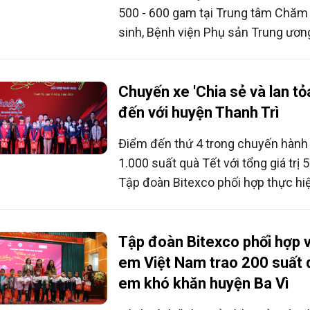
500 - 600 gam tại Trung tâm Chăm s
sinh, Bệnh viện Phụ sản Trung ương
thành viên Ban Tổ chức “Chia sẻ và
thương” đã không giấu được giọt 
cảm, xúc động.
Chuyến xe 'Chia sẻ và lan tỏ
đến với huyện Thanh Trì
Điểm đến thứ 4 trong chuyến hành t
1.000 suất quà Tết với tổng giá trị 
Tập đoàn Bitexco phối hợp thực hiệ
em Việt Nam, Hội Bảo vệ quyền Tr
(Hội BVQTEVN), là huyện Thanh Trì
Tập đoàn Bitexco phối hợp v
em Việt Nam trao 200 suất q
em khó khăn huyện Ba Vì