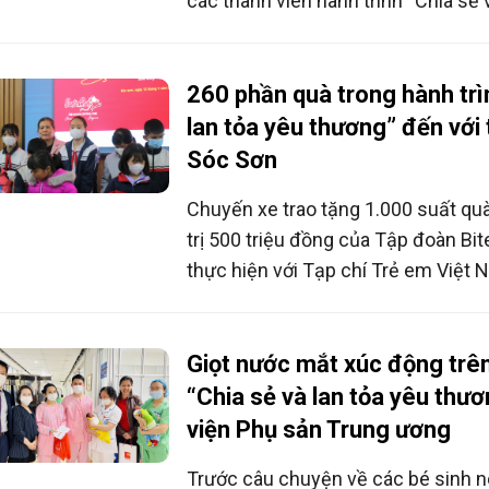
các thành viên hành trình “Chia sẻ 
thương” trong điều kiện kĩ thuật, â
khiến ai cũng xúc động. Các em là 
nguồn nuôi dưỡng và là nạn nhân c
260 phần quà trong hành trì
trẻ em.
lan tỏa yêu thương” đến với
Sóc Sơn
Chuyến xe trao tặng 1.000 suất quà
trị 500 triệu đồng của Tập đoàn Bi
thực hiện với Tạp chí Trẻ em Việt 
quyền Trẻ em Việt Nam (Hội BVQTE
bánh và huyện Sóc Sơn là điểm dừn
Giọt nước mắt xúc động trên
“Chia sẻ và lan tỏa yêu thươ
viện Phụ sản Trung ương
Trước câu chuyện về các bé sinh no