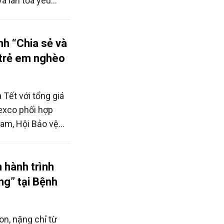
và lan tỏa yêu
m thanh có hạn
trẻ mồ côi, mất
ủa nạn buôn bán
nh “Chia sẻ và
 trẻ em nghèo
 Tết với tổng giá
texco phối hợp
Nam, Hội Bảo vệ
VN) tiếp tục lăn
g chân kế tiếp.
 hành trình
ng” tại Bệnh
n, nặng chỉ từ