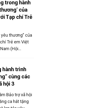
g trong hành
 thương’ của
ới Tạp chí Trẻ
a yêu thương” của
chí Trẻ em Việt
 Nam (Hội
 “que diêm” trao
 hành trình
ơng” cùng các
 hội 3
âm Bảo trợ xã hội
năng ca hát tặng