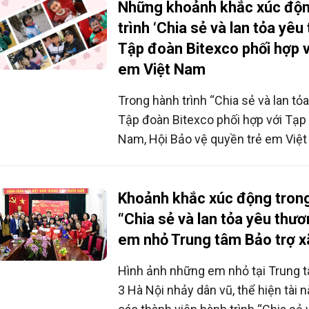
Những khoảnh khắc xúc độn
trình ‘Chia sẻ và lan tỏa yêu
Tập đoàn Bitexco phối hợp v
em Việt Nam
Trong hành trình “Chia sẻ và lan tỏ
Tập đoàn Bitexco phối hợp với Tạp 
Nam, Hội Bảo vệ quyền trẻ em Việt
BVQTEVN), những phần quà như mỗi
đi, nghìn giấc mơ được thắp sáng.
Khoảnh khắc xúc động trong
“Chia sẻ và lan tỏa yêu thư
em nhỏ Trung tâm Bảo trợ xã
Hình ảnh những em nhỏ tại Trung t
3 Hà Nội nhảy dân vũ, thể hiện tài 