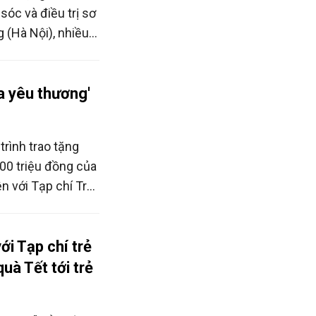
óc và điều trị sơ
 (Hà Nội), nhiều
 lan tỏa yêu
nước mắt đồng
a yêu thương'
rình trao tặng
500 triệu đồng của
n với Tạp chí Trẻ
ẻ em Việt Nam
.
ới Tạp chí trẻ
uà Tết tới trẻ