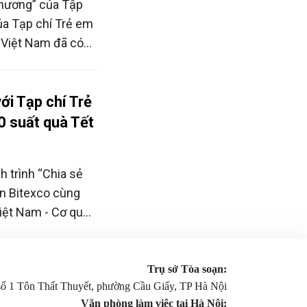
 thương” của Tập
ủa Tạp chí Trẻ em
 Việt Nam đã có
hững phần quà Tết
khó khăn.
ới Tạp chí Trẻ
0 suất quà Tết
 trình “Chia sẻ
àn Bitexco cùng
Việt Nam - Cơ quan
 em Việt Nam, là
c năng Hà Nội.
Trụ sở Tòa soạn:
 số 1 Tôn Thất Thuyết, phường Cầu Giấy, TP Hà Nội
Văn phòng làm việc tại Hà Nội: