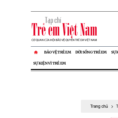
BẢO VỆ TRẺ EM
ĐỜI SỐNG TRẺ EM
SỰ 
SỰ KIỆN VÌ TRẺ EM
Trang chủ