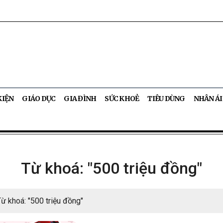
KIỆN
GIÁO DỤC
GIA ĐÌNH
SỨC KHOẺ
TIÊU DÙNG
NHÂN ÁI
Từ khoá: "500 triệu đồng"
Từ khoá: "500 triệu đồng"