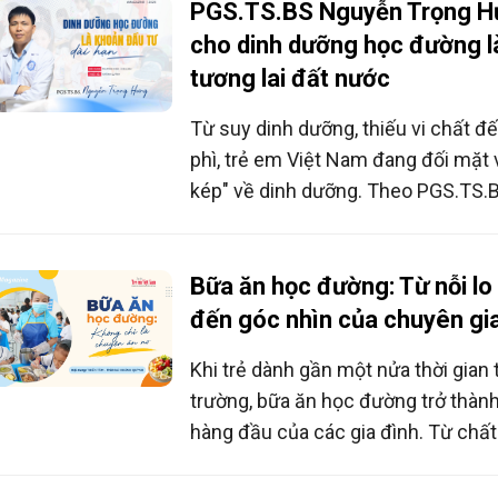
PGS.TS.BS Nguyễn Trọng Hư
cho dinh dưỡng học đường l
tương lai đất nước
Từ suy dinh dưỡng, thiếu vi chất đ
phì, trẻ em Việt Nam đang đối mặt 
kép" về dinh dưỡng. Theo PGS.TS.
Hưng, dinh dưỡng học đường khôn
bữa ăn đủ chất cho học sinh mà cò
đầu tư dài hạn cho sức khỏe, trí tu
Bữa ăn học đường: Từ nỗi lo
nguồn nhân lực tương lai.
đến góc nhìn của chuyên gi
Khi trẻ dành gần một nửa thời gian 
trường, bữa ăn học đường trở thàn
hàng đầu của các gia đình. Từ chất
phẩm, sự cân đối dinh dưỡng đến t
trong xây dựng thực đơn, nhiều p