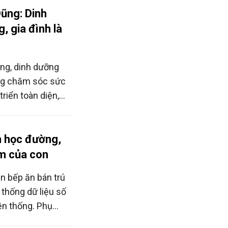
giúp con no bụng
ũng: Dinh
àn diện.
, gia đình là
g, dinh dưỡng
ong chăm sóc sức
triển toàn diện,
uy hiệu quả khi có
n học đường,
m của con
n bếp ăn bán trú
 thống dữ liệu số
ền thống. Phụ
nguồn gốc thực