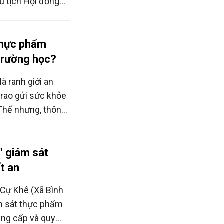
ủ tịch Hội đồng
rì nhắc lại một
hất lượng dinh
 trường học.
 thực phẩm
trường học?
à ranh giới an
trao gửi sức khỏe
 Thế nhưng, thông
bệnh đã "len lỏi"
hiến nhiều phụ
 phẩm kém chất
" giám sát
soát để vào bữa
ất an
 Cự Khê (Xã Bình
ám sát thực phẩm
ung cấp và quy