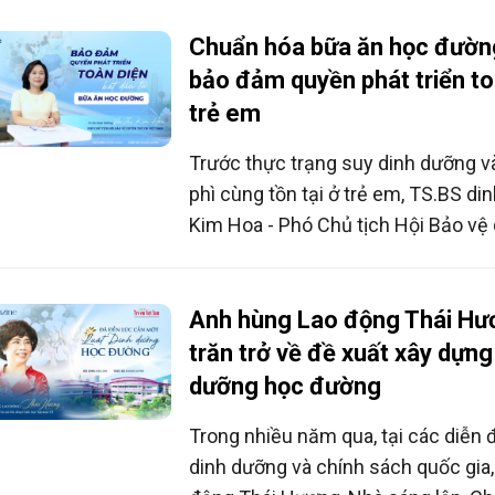
phẩm hàng ngày ngay trên điện thoạ
trong 5 nhiệm vụ trọng tâm thuộc 
Chuẩn hóa bữa ăn học đườn
ngày tăng tốc chuyển đổi số của T
bảo đảm quyền phát triển to
trẻ em
Trước thực trạng suy dinh dưỡng v
phì cùng tồn tại ở trẻ em, TS.BS di
Kim Hoa - Phó Chủ tịch Hội Bảo vệ 
Nam, Nguyên Phó Cục trưởng Cục 
việc chuẩn hóa bữa ăn học đường,
bằng trong tiếp cận dinh dưỡng và
Anh hùng Lao động Thái Hư
trường thực phẩm lành mạnh là nh
trăn trở về đề xuất xây dựng
lõi cần được ưu tiên.
dưỡng học đường
Trong nhiều năm qua, tại các diễn đ
dinh dưỡng và chính sách quốc gia