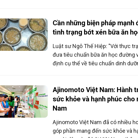
trình kiểm thực ba bước tại nhiều c
Cần những biện pháp mạnh 
tình trạng bớt xén bữa ăn h
Luật sư Ngô Thế Hiệp: "Với thực trạ
đưa tiêu chuẩn bữa ăn học đường v
định cụ thể về tiêu chuẩn dinh dư
ăn là cần thiết để thống nhất triển 
quốc".
Ajinomoto Việt Nam: Hành t
sức khỏe và hạnh phúc cho 
Nam
Ajinomoto Việt Nam đã có nhiều ho
góp phần mang đến sức khỏe và h