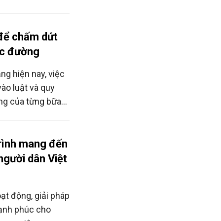
ơ sở giáo dục.
để chấm dứt
ọc đường
ng hiện nay, việc
ào luật và quy
ỡng của từng bữa
khai trên toàn
rình mang đến
người dân Việt
ạt động, giải pháp
ạnh phúc cho