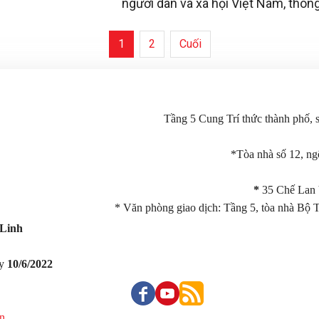
người dân và xã hội Việt Nam, thôn
cấp những sản phẩm chất lượng và 
trị.
1
2
Cuối
Tầng 5 Cung Trí thức thành phố,
*Tòa nhà số 12, n
*
35 Chế Lan 
* Văn phòng giao dịch: Tầng 5, tòa nhà Bộ 
Linh
ày
10/6/2022
ản