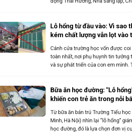
động Thái Hương, Nhà sáng lập, Ch
Chiến lược Tập đoàn TH luôn kiên t
chủ đề quen thuộc: Cần nâng cao c
dưỡng cho trẻ em Việt Nam ngay từ
Lỗ hổng từ đầu vào: Vì sao
kém chất lượng vẫn lọt vào 
Cánh cửa trường học vốn được coi l
toàn nhất, nơi phụ huynh tin tưởng 
và sự phát triển của con em mình.
tin hàng trăm tấn thịt lợn mắc dịch 
vào bếp ăn của nhiều trường học k
huynh đặt ra câu hỏi: Vì sao thực
Bữa ăn học đường: "Lỗ hổng
lượng vẫn vượt qua các khâu kiểm 
khiến con trẻ ăn trong nỗi b
ăn học đường?
Từ bữa ăn bán trú Trường Tiểu học
Minh, Hà Nội) nhìn lại “lỗ hổng” gi
học đường, đó là lựa chọn đơn vị c