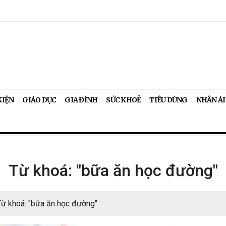
KIỆN
GIÁO DỤC
GIA ĐÌNH
SỨC KHOẺ
TIÊU DÙNG
NHÂN ÁI
Từ khoá: "bữa ăn học đường"
Từ khoá: "bữa ăn học đường"