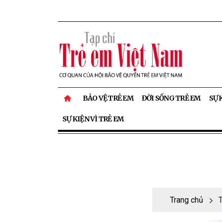
BẢO VỆ TRẺ EM
ĐỜI SỐNG TRẺ EM
SỰ 
SỰ KIỆN VÌ TRẺ EM
Trang chủ