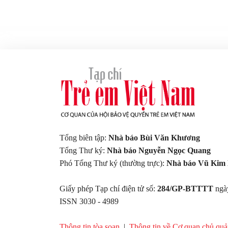
Tổng biên tập:
Nhà báo Bùi Văn Khương
Tổng Thư ký:
Nhà báo Nguyễn Ngọc Quang
Phó Tổng Thư ký (thường trực):
Nhà báo Vũ Kim 
Giấy phép Tạp chí điện tử số:
284/GP-BTTTT
ng
ISSN 3030 - 4989
Thông tin tòa soạn
|
Thông tin về Cơ quan chủ qu