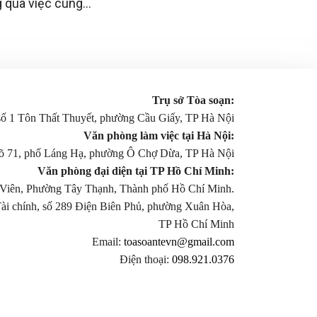
g qua việc cung
sáng kiến có giá
Trụ sở Tòa soạn:
 số 1 Tôn Thất Thuyết, phường Cầu Giấy, TP Hà Nội
Văn phòng làm việc tại Hà Nội:
gõ 71, phố Láng Hạ, phường Ô Chợ Dừa, TP Hà Nội
Văn phòng đại diện tại TP Hồ Chí Minh:
Viên, Phường Tây Thạnh, Thành phố Hồ Chí Minh.
Tài chính, số 289 Điện Biên Phủ, phường Xuân Hòa,
TP Hồ Chí Minh
Email:
toasoantevn@gmail.com
Điện thoại:
098.921.0376