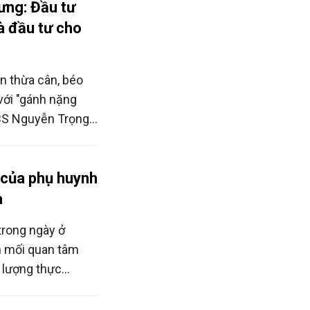
ng: Đầu tư
à đầu tư cho
ến thừa cân, béo
với "gánh nặng
BS Nguyễn Trọng
g chỉ bảo đảm
n là chiến lược
ệ và chất lượng
 của phụ huynh
a
trong ngày ở
h mối quan tâm
 lượng thực
ính minh bạch
hụ huynh mong