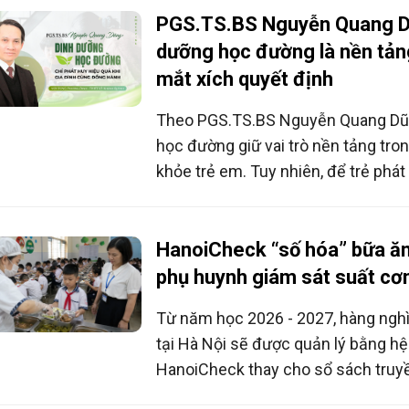
muốn bữa ăn học đường không chỉ 
PGS.TS.BS Nguyễn Quang D
mà còn là nền tảng để phát triển to
dưỡng học đường là nền tảng
mắt xích quyết định
Theo PGS.TS.BS Nguyễn Quang Dũn
học đường giữ vai trò nền tảng tr
khỏe trẻ em. Tuy nhiên, để trẻ phát 
bữa ăn ở trường chỉ thực sự phát h
sự phối hợp thống nhất từ gia đình.
HanoiCheck “số hóa” bữa ă
phụ huynh giám sát suất cơ
Từ năm học 2026 - 2027, hàng nghì
tại Hà Nội sẽ được quản lý bằng hệ
HanoiCheck thay cho sổ sách truy
huynh có thể tra cứu thực đơn và 