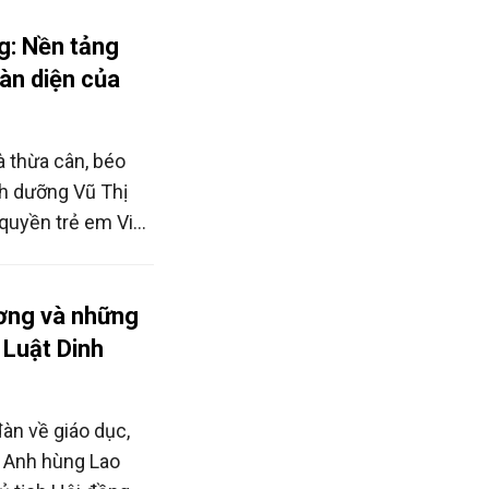
i. Đây là một
Chiến dịch 100
g: Nền tảng
hành phố.
àn diện của
à thừa cân, béo
nh dưỡng Vũ Thị
quyền trẻ em Việt
Trẻ em cho rằng,
 bảo đảm công
 xây dựng môi
ơng và những
ững nhiệm vụ cốt
 Luật Dinh
àn về giáo dục,
, Anh hùng Lao