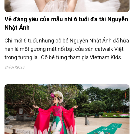
Vẻ đáng yêu của mẫu nhí 6 tuổi đa tài Nguyễn
Nhật Ánh
Chỉ mới 6 tuổi, nhưng cô bé Nguyễn Nhật Ánh đã hứa
hẹn là một gương mặt nổi bật của sàn catwalk Việt
trong tương lai. Cô bé từng tham gia Vietnam Kids
Fashion Week, Busan International Fashion Week
24/07/2023
2023...