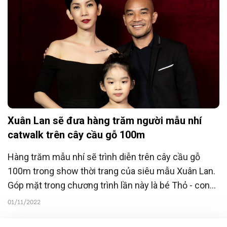
Xuân Lan sẽ đưa hàng trăm người mẫu nhí
catwalk trên cây cầu gỗ 100m
Hàng trăm mẫu nhí sẽ trình diễn trên cây cầu gỗ
100m trong show thời trang của siêu mẫu Xuân Lan.
Góp mặt trong chương trình lần này là bé Thỏ - con
gái nữ siêu mẫu.
01/11/2022