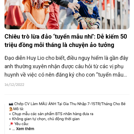
Chiêu trò lừa đảo ‘tuyển mẫu nhí’: Dễ kiếm 50
triệu đồng mỗi tháng là chuyện ảo tưởng
Đạo diễn Huy Lio cho biết, điều nguy hiểm là gần đây
anh thường xuyên nhận được câu hỏi từ các vị phụ
huynh về việc có nên đăng ký cho con “tuyển mẫu
nhí” nhận cát-xê “khủng” đăng tràn lan trên mạng
16/12/2022
hay không. Anh khẳng định, với mẫu nhí, sự trải
nghiệm là quan trọng chứ không phải mục tiêu về
tiền.