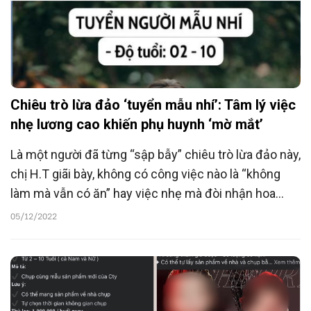
Chiêu trò lừa đảo ‘tuyển mẫu nhí’: Tâm lý việc
nhẹ lương cao khiến phụ huynh ‘mờ mắt’
Là một người đã từng “sập bẫy” chiêu trò lừa đảo này,
chị H.T giãi bày, không có công việc nào là “không
làm mà vẫn có ăn” hay việc nhẹ mà đòi nhận hoa
hồng cao,... tất cả đều là chiêu trò lừa đảo.
05/12/2022