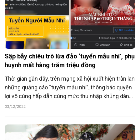
Sập bẫy chiêu trò lừa đảo ‘tuyển mẫu nhí’, phụ
huynh mất hàng trăm triệu đồng
Thời gian gần đây, trên mạng xã hội xuất hiện tràn lan
những quảng cáo “tuyển mẫu nhí”, thông báo quyền
lợi vô cùng hấp dẫn cùng mức thu nhập khủng dành
cho các bé. Nhiều phụ huynh đã trở thành nạn nhân
03/12/2022
của chiêu trò lừa đảo tinh vi này.