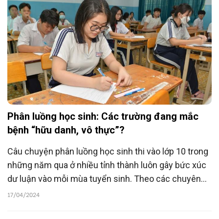
Phân luồng học sinh: Các trường đang mắc
bệnh “hữu danh, vô thực”?
Câu chuyện phân luồng học sinh thi vào lớp 10 trong
những năm qua ở nhiều tỉnh thành luôn gây bức xúc
dư luận vào mỗi mùa tuyển sinh. Theo các chuyên
gia, chủ trương phân luồng là đúng nhưng chỉ nên
17/04/2024
dừng lại ở tư vấn rồi để phụ huynh, học sinh tự lựa