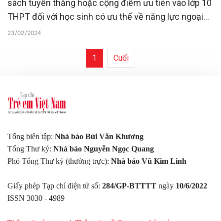
sách tuyển thẳng hoặc cộng điểm ưu tiên vào lớp 10
THPT đối với học sinh có ưu thế về năng lực ngoại
ngữ, Bộ GD-ĐT đã ra thông báo yêu cầu các tỉnh tuân
23/02/2024
thủ đúng quy chế tuyển sinh THCS, THPT được ban
hành năm 2019 đảm bảo công bằng, thuận lợi cho
1
Cuối
học sinh.
Tổng biên tập:
Nhà báo Bùi Văn Khương
Tổng Thư ký:
Nhà báo Nguyễn Ngọc Quang
Phó Tổng Thư ký (thường trực):
Nhà báo Vũ Kim Linh
Giấy phép Tạp chí điện tử số:
284/GP-BTTTT
ngày
10/6/2022
ISSN 3030 - 4989