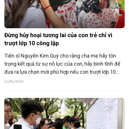
Đừng hủy hoại tương lai của con trẻ chỉ vì
trượt lớp 10 công lập
Tiến sĩ Nguyễn Kim Quý cho rằng cha mẹ hãy tôn
trọng kết quả từ sự nỗ lực của con, hãy bình tĩnh để
đưa ra lựa chọn mới phù hợp nếu con trượt lớp 10
công lập.
11/06/2024