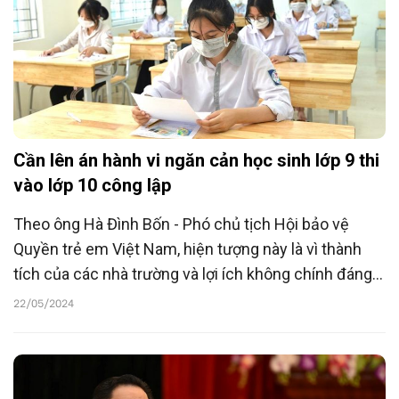
Cần lên án hành vi ngăn cản học sinh lớp 9 thi
vào lớp 10 công lập
Theo ông Hà Đình Bốn - Phó chủ tịch Hội bảo vệ
Quyền trẻ em Việt Nam, hiện tượng này là vì thành
tích của các nhà trường và lợi ích không chính đáng
từ các giáo viên. Vì vậy cần lên án mạnh mẽ nhằm
22/05/2024
bảo đảm quyền được dự thi vào lớp 10 công lập của
trẻ em.