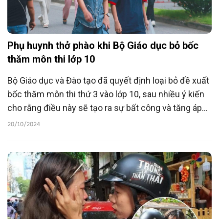
Phụ huynh thở phào khi Bộ Giáo dục bỏ bốc
thăm môn thi lớp 10
Bộ Giáo dục và Đào tạo đã quyết định loại bỏ đề xuất
bốc thăm môn thi thứ 3 vào lớp 10, sau nhiều ý kiến
cho rằng điều này sẽ tạo ra sự bất công và tăng áp
lực cho học sinh.
20/10/2024