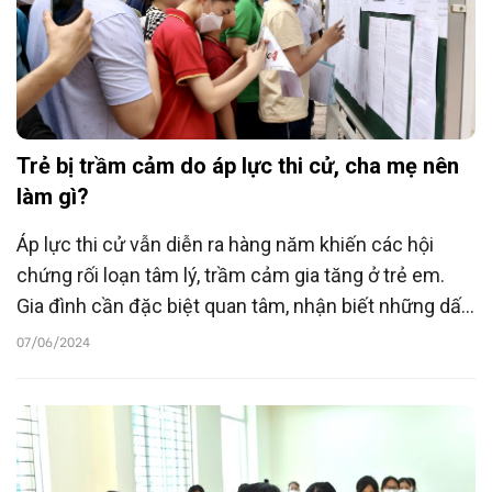
Trẻ bị trầm cảm do áp lực thi cử, cha mẹ nên
làm gì?
Áp lực thi cử vẫn diễn ra hàng năm khiến các hội
chứng rối loạn tâm lý, trầm cảm gia tăng ở trẻ em.
Gia đình cần đặc biệt quan tâm, nhận biết những dấu
hiệu trầm cảm ở trẻ để can hiệp kịp thời.
07/06/2024