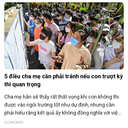
chọn.
5 điều cha mẹ cần phải tránh nếu con trượt kỳ
thi quan trọng
Cha mẹ hẳn sẽ thấy rất thất vọng khi con không thi
được vào ngôi trường tốt như dự định, nhưng cần
phải hiểu rằng kết quả ấy không đồng nghĩa với việc
trẻ có thái độ thiếu nghiêm túc trong học tập.
11/04/2024