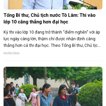
Tổng Bí thư, Chủ tịch nước Tô Lâm: Thi vào
lớp 10 căng thẳng hơn đại học
Kỳ thi vào lớp 10 đang trở thành “điểm nghẽn” với áp
lực ngày càng lớn, thậm chí được nhận định căng
thẳng hơn cả thi đại học. Theo Tổng Bí thư, Chủ tịch
nước Tô Lâm, thực trạng này không chỉ xuất phát từ
04/05/2026
tâm lý thi cử mà còn phản ánh sâu xa bài toán thiếu
trường, thiếu giáo viên.