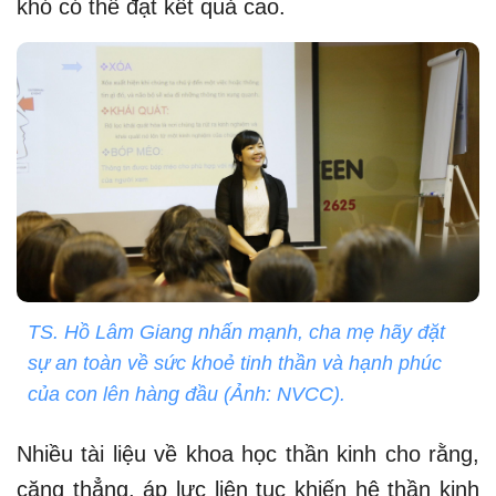
khó có thể đạt kết quả cao.
TS. Hồ Lâm Giang nhấn mạnh, cha mẹ hãy đặt
sự an toàn về sức khoẻ tinh thần và hạnh phúc
của con lên hàng đầu (Ảnh: NVCC).
Nhiều tài liệu về khoa học thần kinh cho rằng,
căng thẳng, áp lực liên tục khiến hệ thần kinh