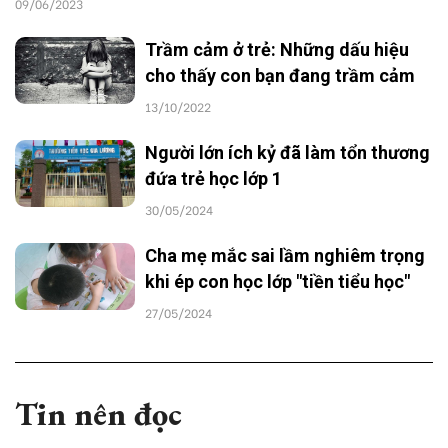
09/06/2023
Trầm cảm ở trẻ: Những dấu hiệu
cho thấy con bạn đang trầm cảm
13/10/2022
Người lớn ích kỷ đã làm tổn thương
đứa trẻ học lớp 1
30/05/2024
Cha mẹ mắc sai lầm nghiêm trọng
khi ép con học lớp "tiền tiểu học"
27/05/2024
Tin nên đọc