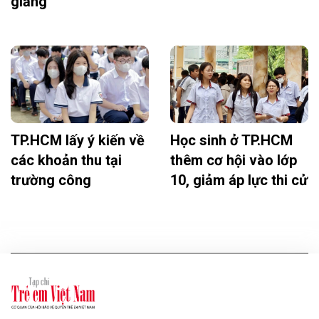
giảng
TP.HCM lấy ý kiến về
Học sinh ở TP.HCM
các khoản thu tại
thêm cơ hội vào lớp
trường công
10, giảm áp lực thi cử