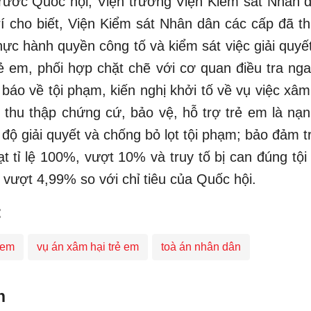
trước Quốc hội, Viện trưởng Viện Kiểm sát Nhân 
í cho biết, Viện Kiểm sát Nhân dân các cấp đã th
hực hành quyền công tố và kiểm sát việc giải quyế
ẻ em, phối hợp chặt chẽ với cơ quan điều tra nga
in báo về tội phạm, kiến nghị khởi tố về vụ việc xâm
i thu thập chứng cứ, bảo vệ, hỗ trợ trẻ em là nạ
 độ giải quyết và chống bỏ lọt tội phạm; bảo đảm t
ạt tỉ lệ 100%, vượt 10% và truy tố bị can đúng tội 
 vượt 4,99% so với chỉ tiêu của Quốc hội.
:
 em
vụ án xâm hại trẻ em
toà án nhân dân
n