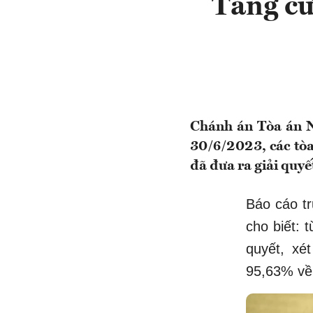
Tăng cư
Chánh án Tòa án N
30/6/2023, các tòa
đã đưa ra giải quyết
Báo cáo t
cho biết: 
quyết, xé
95,63% về 