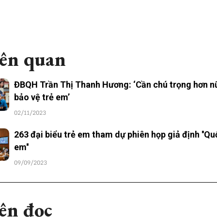
iên quan
ĐBQH Trần Thị Thanh Hương: ‘Cần chú trọng hơn n
bảo vệ trẻ em’
02/11/2023
263 đại biểu trẻ em tham dự phiên họp giả định ''Qu
em''
09/09/2023
ên đọc