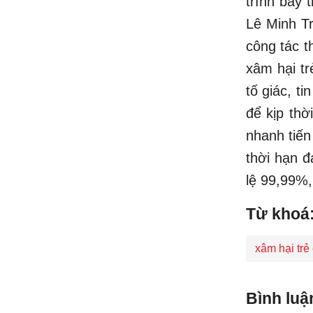
trình bày 
Lê Minh Tr
công tác t
xâm hại tr
tố giác, t
để kịp thờ
nhanh tiến
thời hạn đ
lệ 99,99%,
Từ khoá
xâm hại trẻ
Bình luậ