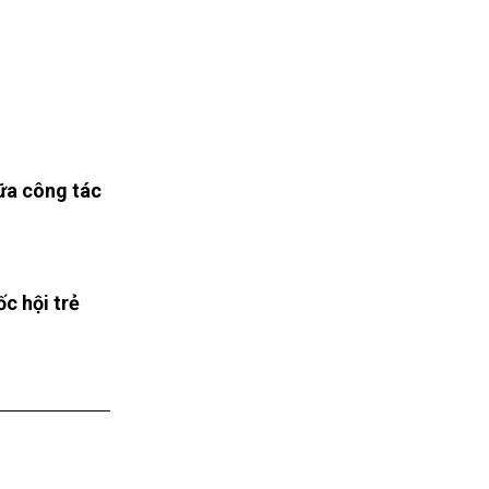
ữa công tác
ốc hội trẻ