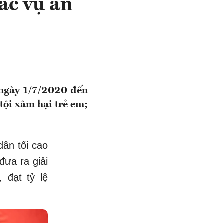
ác vụ án
 ngày 1/7/2020 đến
tội xâm hại trẻ em;
ân tối cao
đưa ra giải
 đạt tỷ lệ