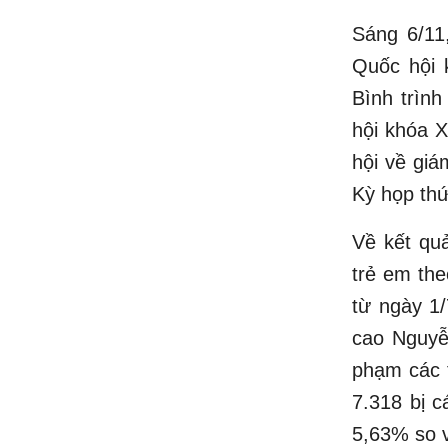
Sáng 6/11,
Quốc hội 
Bình trình
hội khóa X
hội về giá
Kỳ họp thứ
Về kết qu
trẻ em the
từ ngày 1
cao Nguyễn
phạm các t
7.318 bị c
5,63% so v