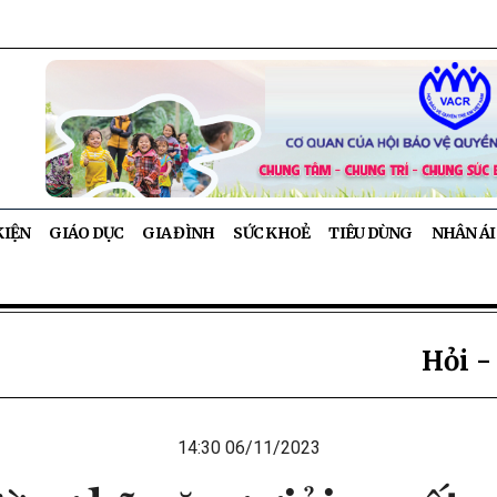
KIỆN
GIÁO DỤC
GIA ĐÌNH
SỨC KHOẺ
TIÊU DÙNG
NHÂN ÁI
Hỏi -
14:30 06/11/2023