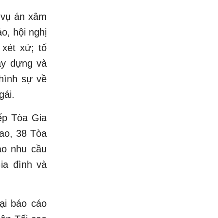
c vụ án xâm
o, hội nghị
 xét xử; tổ
xây dựng và
hình sự về
gái.
ếp Tòa Gia
cao, 38 Tòa
ào nhu cầu
ia đình và
tại báo cáo