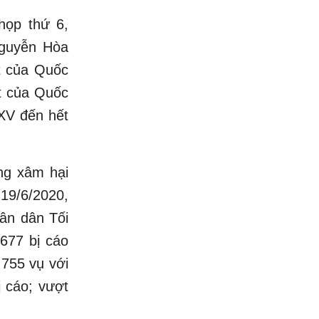
 họp thứ 6,
Nguyễn Hòa
ết của Quốc
ết của Quốc
 XV đến hết
ng xâm hại
 19/6/2020,
ân dân Tối
.677 bị cáo
.755 vụ với
ị cáo; vượt