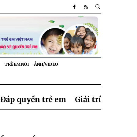
TRẺ EM NÓI
ẢNH/VIDEO
 Đáp quyền trẻ em
Giải trí