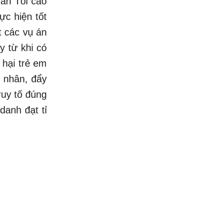
dân Tối cao
ực hiện tốt
t các vụ án
y từ khi có
 hại trẻ em
n nhân, đẩy
ruy tố đúng
danh đạt tỉ