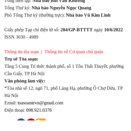
Tổng biên tập:
Nhà báo Bùi Văn Khương
Tổng Thư ký:
Nhà báo Nguyễn Ngọc Quang
Phó Tổng Thư ký (thường trực):
Nhà báo Vũ Kim Linh
Giấy phép Tạp chí điện tử số:
284/GP-BTTTT
ngày
10/6/2022
ISSN 3030 - 4989
Thông tin tòa soạn
|
Thông tin về Cơ quan chủ quản
Trụ sở Tòa soạn:
Tầng 5 Cung Trí thức thành phố, số 1 Tôn Thất Thuyết, phường
Cầu Giấy, TP Hà Nội
Văn phòng làm việc:
*Tòa nhà số 12, ngõ 71, phố Láng Hạ, phường Ô Chợ Dừa, TP
Hà Nội
Email:
toasoantevn@gmail.com
Điện thoại:
098.921.0376