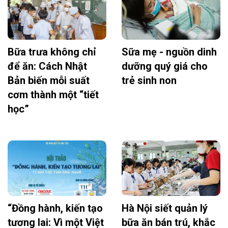
Bữa trưa không chỉ
Sữa mẹ - nguồn dinh
để ăn: Cách Nhật
dưỡng quý giá cho
Bản biến mỗi suất
trẻ sinh non
cơm thành một “tiết
học”
“Đồng hành, kiến tạo
Hà Nội siết quản lý
tương lai: Vì một Việt
bữa ăn bán trú, khắc