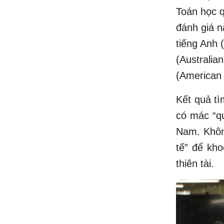
Toán học q
đánh giá n
tiếng Anh
(Australia
(American 
Kết quả tì
có mác “q
Nam. Khôn
tế” để kho
thiên tài.