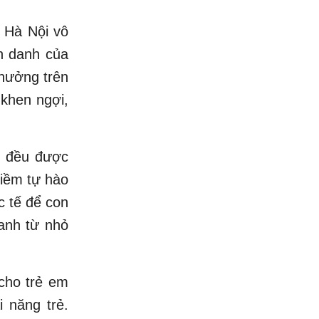
, Hà Nội vô
h danh của
thưởng trên
 khen ngợi,
, đều được
iềm tự hào
c tế để con
ranh từ nhỏ
 cho trẻ em
 năng trẻ.