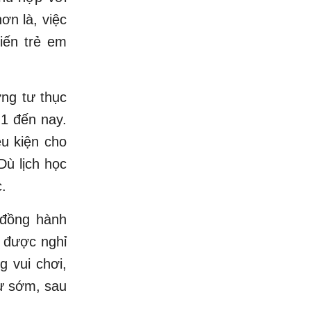
ơn là, việc
iến trẻ em
ng tư thục
 1 đến nay.
ều kiện cho
Dù lịch học
.
i đồng hành
g được nghỉ
g vui chơi,
từ sớm, sau