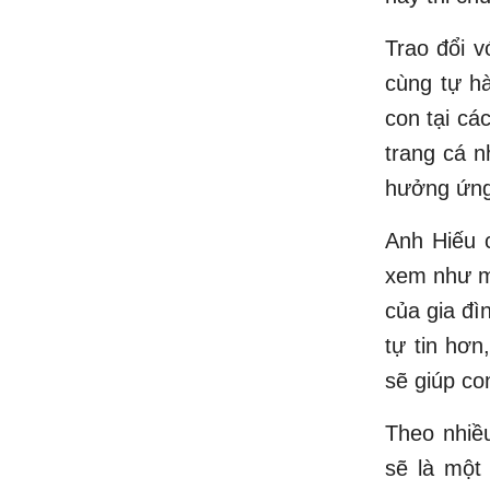
Trao đổi v
cùng tự h
con tại cá
trang cá n
hưởng ứng
Anh Hiếu 
xem như m
của gia đì
tự tin hơn
sẽ giúp con
Theo nhiều
sẽ là một