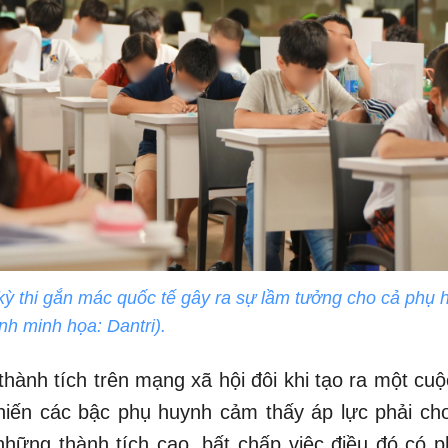
kỳ thi gắn mác quốc tế gây ra sự lầm tưởng cho cả phụ 
Ảnh minh họa: Dantri).
thành tích trên mạng xã hội đôi khi tạo ra một cu
khiến các bậc phụ huynh cảm thấy áp lực phải ch
hững thành tích cao, bất chấp việc điều đó có 