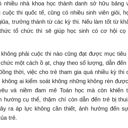
ó nhiều nhà khoa học thành danh sở hữu bảng 
c cuộc thi quốc tế, cũng có nhiều sinh viên giỏi, họ
iũa, trưởng thành từ các kỳ thi. Nếu làm tốt từ khâ
hức tổ chức thì sẽ giúp học sinh có cơ hội cọ 
 không phải cuộc thi nào cũng đạt được mục tiêu
ổ chức một cách ồ ạt, chạy theo số lượng, dẫn đến
Đồng thời, việc cho trẻ tham gia quá nhiều kỳ thi
 không ai kiểm soát không những không rèn được
 yêu và niềm đam mê Toán học mà còn khiến tr
 hướng cụ thể, thậm chí còn dẫn đến trẻ bị thu
ây ra áp lực không cần thiết, ảnh hưởng đến sự
của trẻ.