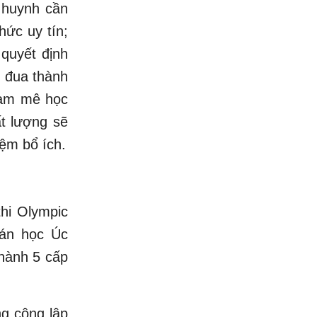
 huynh cần
hức uy tín;
 quyết định
y đua thành
đam mê học
ất lượng sẽ
iệm bổ ích.
hi Olympic
án học Úc
thành 5 cấp
ng công lập