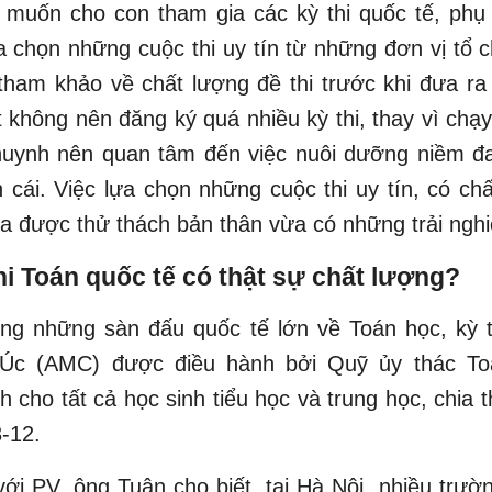
muốn cho con tham gia các kỳ thi quốc tế, phụ
ựa chọn những cuộc thi uy tín từ những đơn vị tổ c
tham khảo về chất lượng đề thi trước khi đưa ra
t không nên đăng ký quá nhiều kỳ thi, thay vì chạ
 huynh nên quan tâm đến việc nuôi dưỡng niềm 
 cái. Việc lựa chọn những cuộc thi uy tín, có ch
ừa được thử thách bản thân vừa có những trải ngh
hi Toán quốc tế có thật sự chất lượng?
ong những sàn đấu quốc tế lớn về Toán học, kỳ t
Úc (AMC) được điều hành bởi Quỹ ủy thác To
 cho tất cả học sinh tiểu học và trung học, chia 
3-12.
với PV, ông Tuân cho biết, tại Hà Nội, nhiều trườ