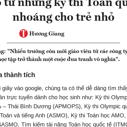
 từ những kỳ thi Toán q
nhoáng cho trẻ nhỏ
Hương Giang
: "Nhiều trường còn mời giáo viên từ các công ty
 học tập trở thành một cuộc đua tranh vô nghĩa".
 thành tích
i giây vào google, chúng ta có thể dễ dàng tìm thấ
oán trực tuyến dành cho học sinh như: Kỳ thi Olym
Á – Thái Bình Dương (APMOPS), Kỳ thi Olympic q
Toán và tiếng Anh (ASMO), Kỳ thi Toán học AMO, 
ASMO, Tìm kiếm tài năng Toán học quốc tế (ITMC