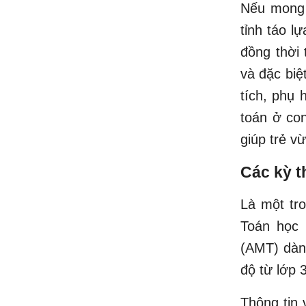
Nếu mong 
tỉnh táo l
đồng thời 
và đặc biệ
tích, phụ
toán ở con
giúp trẻ v
Các kỳ t
Là một tr
Toán học 
(AMT) dành
độ từ lớp 
Thông tin 