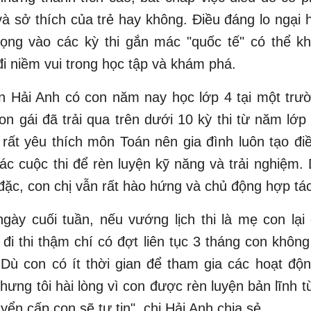
à sở thích của trẻ hay không. Điều đáng lo ngại h
rọng vào các kỳ thi gắn mác "quốc tế" có thể kh
i niềm vui trong học tập và khám phá.
n Hải Anh có con năm nay học lớp 4 tại một trườ
con gái đã trải qua trên dưới 10 kỳ thi từ năm lớp
 rất yêu thích môn Toán nên gia đình luôn tạo đi
ác cuộc thi để rèn luyện kỹ năng và trải nghiệm. 
 đặc, con chị vẫn rất hào hứng và chủ động hợp tác
gày cuối tuần, nếu vướng lịch thi là mẹ con lạ
đi thi thậm chí có đợt liên tục 3 tháng con khôn
 Dù con có ít thời gian để tham gia các hoạt độn
nhưng tôi hài lòng vì con được rèn luyện bản lĩnh 
yển cấp con sẽ tự tin", chị Hải Anh chia sẻ.