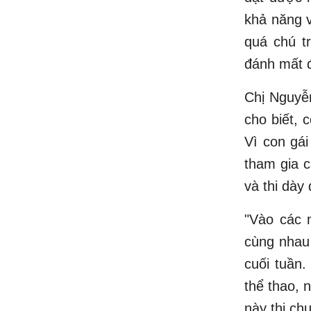
khả năng v
quá chú t
đánh mất đ
Chị Nguyễ
cho biết, 
Vì con gái
tham gia c
và thi dày
"Vào các n
cùng nhau 
cuối tuần.
thể thao, 
này thi chu