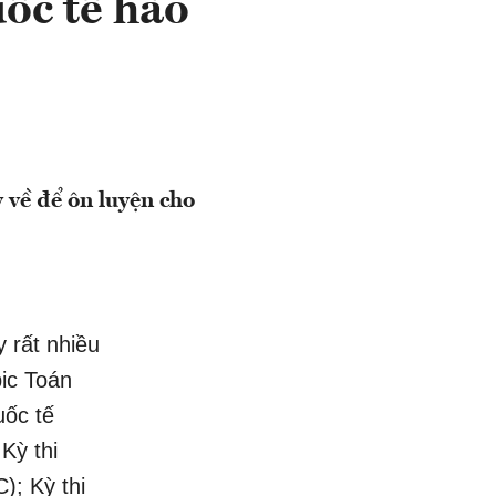
uốc tế hào
 về để ôn luyện cho
y rất nhiều
pic Toán
uốc tế
Kỳ thi
); Kỳ thi