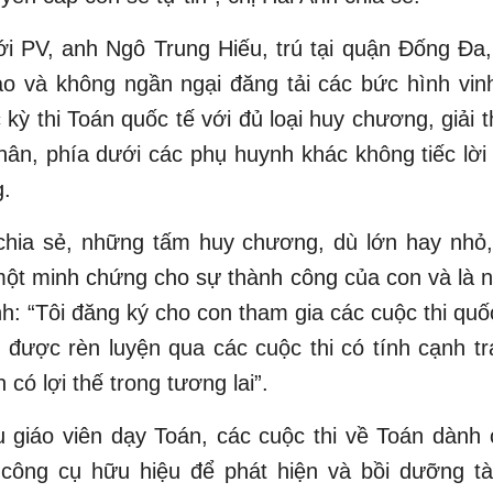
ới PV, anh Ngô Trung Hiếu, trú tại quận Đống Đa
ào và không ngần ngại đăng tải các bức hình vin
c kỳ thi Toán quốc tế với đủ loại huy chương, giải 
hân, phía dưới các phụ huynh khác không tiếc lời
.
chia sẻ, những tấm huy chương, dù lớn hay nhỏ
ột minh chứng cho sự thành công của con và là n
nh: “Tôi đăng ký cho con tham gia các cuộc thi quố
, được rèn luyện qua các cuộc thi có tính cạnh t
 có lợi thế trong tương lai”.
 giáo viên dạy Toán, các cuộc thi về Toán dành
 công cụ hữu hiệu để phát hiện và bồi dưỡng tài