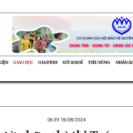
KIỆN
GIÁO DỤC
GIA ĐÌNH
SỨC KHOẺ
TIÊU DÙNG
NHÂN ÁI
06:39 18/08/2024