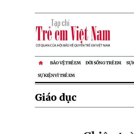
BẢO VỆ TRẺ EM
ĐỜI SỐNG TRẺ EM
SỰ 
SỰ KIỆN VÌ TRẺ EM
Giáo dục