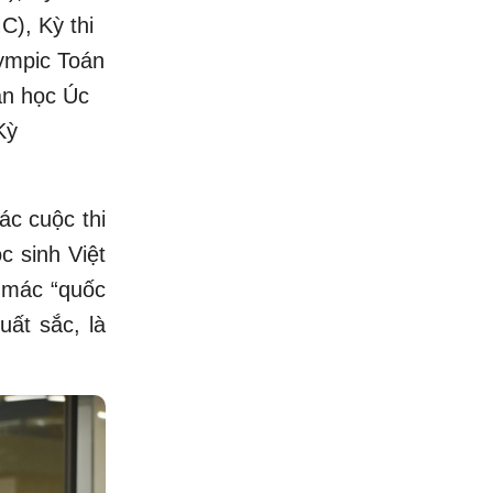
C), Kỳ thi
lympic Toán
án học Úc
Kỳ
ác cuộc thi
 sinh Việt
 mác “quốc
uất sắc, là