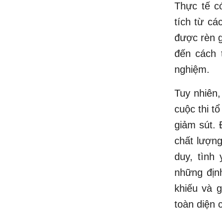
Thực tế c
tích từ cá
được rèn g
đến cách t
nghiệm.
Tuy nhiên,
cuộc thi t
giảm sút. 
chất lượng
duy, tình
những định
khiếu và g
toàn diện 