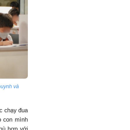
huynh và
ộc chạy đua
o con mình
phù hợp với