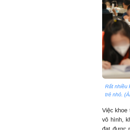
Rất nhiều 
trẻ nhỏ. (
Việc khoe 
vô hình, 
đạt được n