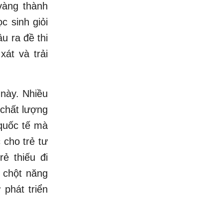
vàng thành
c sinh giỏi
u ra đề thi
xát và trải
 này. Nhiều
 chất lượng
 quốc tế mà
 cho trẻ tư
ẻ thiếu đi
i chột năng
 phát triển