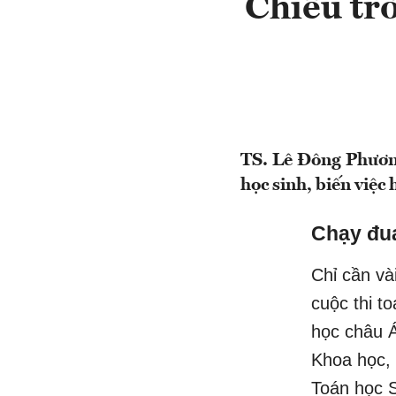
Chiêu trò
TS. Lê Đông Phương
học sinh, biến việc
Chạy đua
Chỉ cần và
cuộc thi t
học châu 
Khoa học, 
Toán học S