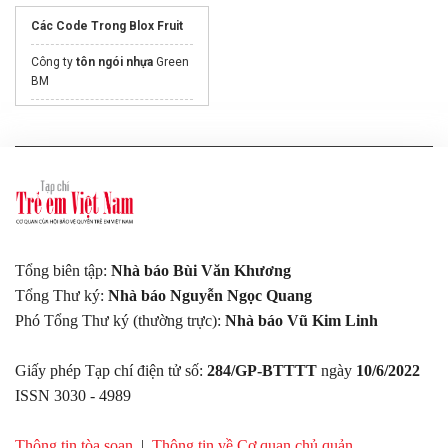
Các Code Trong Blox Fruit
Công ty
tôn ngói nhựa
Green
BM
Tảo nhật giúp trẻ hóa da từ
bên trong
Bảng
Giá gạch Terrazzo
lát
sân vườn
GOAT chuyên
Tấm grating
chịu lực
uy tín
Tổng biên tập:
Nhà báo Bùi Văn Khương
Tổng Thư ký:
Nhà báo Nguyễn Ngọc Quang
Phó Tổng Thư ký (thường trực):
Nhà báo Vũ Kim Linh
Giấy phép Tạp chí điện tử số:
284/GP-BTTTT
ngày
10/6/2022
ISSN 3030 - 4989
Thông tin tòa soạn
|
Thông tin về Cơ quan chủ quản