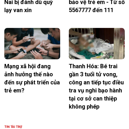
Nai bị đánh dù quỳ
bảo vệ trẻ em - Từ số
lạy van xin
5567777 đến 111
Mạng xã hội đang
Thanh Hóa: Bé trai
ảnh hưởng thế nào
gần 3 tuổi tử vong,
đến sự phát triển của
công an tiếp tục điều
trẻ em?
tra vụ nghi bạo hành
tại cơ sở can thiệp
không phép
TIN TÀI TRỢ