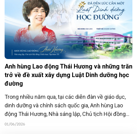
tương lai.
Anh hùng Lao động Thái Hương và những trăn
trở về đề xuất xây dựng Luật Dinh dưỡng học
đường
Trong nhiều năm qua, tại các diễn đàn về giáo dục,
dinh dưỡng và chính sách quốc gia, Anh hùng Lao
động Thái Hương, Nhà sáng lập, Chủ tịch Hội đồng
Chiến lược Tập đoàn TH luôn kiên trì nhắc lại một
01/06/2026
chủ đề quen thuộc: Cần nâng cao chất lượng dinh