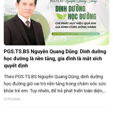
PGS.TS.BS Nguyễn Quang Dũng: Dinh dưỡng
học đường là nền tảng, gia đình là mắt xích
quyết định
Theo PGS.TS.BS Nguyễn Quang Dũng, dinh dưỡng
học đường giữ vai trò nền tảng trong chăm sóc sức
khỏe trẻ em. Tuy nhiên, để trẻ phát triển toàn diện,
bữa ăn ở trường chỉ thực sự phát huy hiệu quả khi có
27/07/2026
sự phối hợp thống nhất từ gia đình.