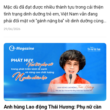
Mặc dù đã đạt được nhiều thành tựu trong cải thiện
tình trạng dinh dưỡng trẻ em, Việt Nam vẫn đang
phải đối mặt với "gánh nặng ba" về dinh dưỡng cùng
tồn tại song song. Do đó, việc xây dựng một hệ thống
29/06/2026
dinh dưỡng học đường đồng bộ, hiệu quả là giải pháp
quan trọng để bảo đảm sự phát triển toàn diện của
trẻ em Việt Nam và chất lượng nguồn nhân lực trong
tương lai.
Anh hùng Lao động Thái Hương: Phụ nữ cần