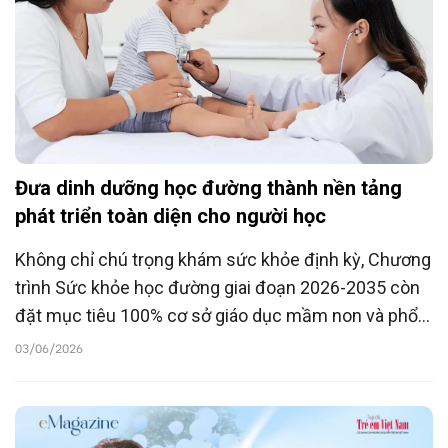
Đưa dinh dưỡng học đường thành nền tảng
phát triển toàn diện cho người học
Không chỉ chú trọng khám sức khỏe định kỳ, Chương
trình Sức khỏe học đường giai đoạn 2026-2035 còn
đặt mục tiêu 100% cơ sở giáo dục mầm non và phổ
thông theo dõi, đánh giá tình trạng dinh dưỡng của
03/06/2026
trẻ em, học sinh. Đây được xem là một trong những
giải pháp quan trọng nhằm nâng cao thể chất, sức
khỏe tinh thần và chất lượng nguồn nhân lực trong