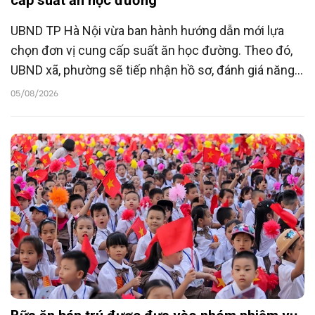
UBND TP Hà Nội vừa ban hành hướng dẫn mới lựa
chọn đơn vị cung cấp suất ăn học đường. Theo đó,
UBND xã, phường sẽ tiếp nhận hồ sơ, đánh giá năng
lực và phân công nhà cung cấp cho các trường trên
05/08/2026
địa bàn. Quy trình được số hóa trên hệ thống
HanoiCheck nhằm tăng tính minh bạch, khả năng
truy xuất nguồn gốc và kiểm soát chất lượng bữa ăn
bán trú hơn 1,18 triệu học sinh.