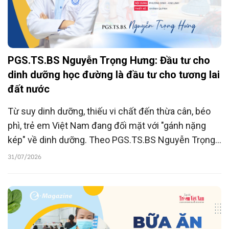
PGS.TS.BS Nguyễn Trọng Hưng: Đầu tư cho
dinh dưỡng học đường là đầu tư cho tương lai
đất nước
Từ suy dinh dưỡng, thiếu vi chất đến thừa cân, béo
phì, trẻ em Việt Nam đang đối mặt với "gánh nặng
kép" về dinh dưỡng. Theo PGS.TS.BS Nguyễn Trọng
Hưng, dinh dưỡng học đường không chỉ bảo đảm
31/07/2026
bữa ăn đủ chất cho học sinh mà còn là chiến lược
đầu tư dài hạn cho sức khỏe, trí tuệ và chất lượng
nguồn nhân lực tương lai.