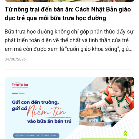
Từ nông trại đến bàn ăn: Cách Nhật Bản giáo
dục trẻ qua mỗi bữa trưa học đường
Bữa trưa học đường không chỉ góp phần thúc đẩy sự
phát triển toàn diện về thể chất và tinh thần của trẻ
em mà còn được xem là "cuốn giáo khoa sống", giúp
học sinh hiểu hơn về văn hóa ẩm thực địa phương,
04/08/2026
trân trọng những người làm ra thực phẩm cũng như
toàn bộ hành trình từ sản xuất, phân phối đến tiêu
dùng thực phẩm.