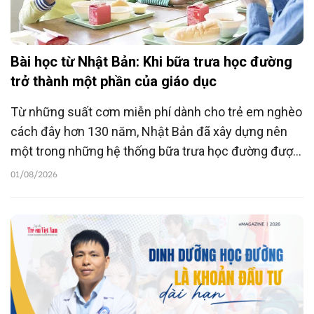
Bài học từ Nhật Bản: Khi bữa trưa học đường
trở thành một phần của giáo dục
Từ những suất cơm miễn phí dành cho trẻ em nghèo
cách đây hơn 130 năm, Nhật Bản đã xây dựng nên
một trong những hệ thống bữa trưa học đường được
đánh giá thành công nhất thế giới. Không chỉ bảo
01/08/2026
đảm dinh dưỡng, mỗi bữa ăn tại trường còn trở thành
một "lớp học" về sức khỏe, kỹ năng sống và văn hóa,
góp phần hình thành những thói quen lành mạnh cho
trẻ ngay từ nhỏ.