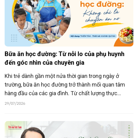
Bữa ăn học đường: Từ nỗi lo của phụ huynh
đến góc nhìn của chuyên gia
Khi trẻ dành gần một nửa thời gian trong ngày ở
trường, bữa ăn học đường trở thành mối quan tâm
hàng đầu của các gia đình. Từ chất lượng thực
phẩm, sự cân đối dinh dưỡng đến tính minh bạch
29/07/2026
trong xây dựng thực đơn, nhiều phụ huynh mong
muốn bữa ăn học đường không chỉ giúp con no bụng
mà còn là nền tảng để phát triển toàn diện.