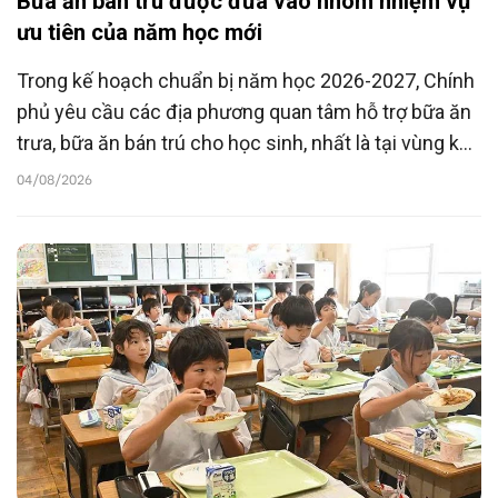
Bữa ăn bán trú được đưa vào nhóm nhiệm vụ
ưu tiên của năm học mới
Trong kế hoạch chuẩn bị năm học 2026-2027, Chính
phủ yêu cầu các địa phương quan tâm hỗ trợ bữa ăn
trưa, bữa ăn bán trú cho học sinh, nhất là tại vùng khó
khăn, khu công nghiệp và khu chế xuất. Đây là một
04/08/2026
trong những nhiệm vụ được ưu tiên nhằm bảo đảm
mọi học sinh đều có điều kiện đến trường, học tập và
phát triển toàn diện.