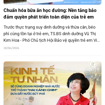
Chuẩn hóa bữa ăn học đường: Nền tảng bảo
đảm quyền phát triển toàn diện của trẻ em
Trước thực trạng suy dinh dưỡng và thừa cân, béo
phì cùng tồn tại ở trẻ em, TS.BS dinh dưỡng Vũ Thị
Kim Hoa - Phó Chủ tịch Hội Bảo vệ quyền trẻ em Việt
Nam, Nguyên Phó Cục trưởng Cục Trẻ em cho rằng,
18/06/2026
việc chuẩn hóa bữa ăn học đường, bảo đảm công
bằng trong tiếp cận dinh dưỡng và xây dựng môi
trường thực phẩm lành mạnh là những nhiệm vụ cốt
lõi cần được ưu tiên.