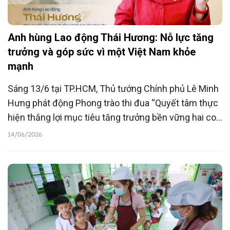
Anh hùng Lao động Thái Hương: Nỗ lực tăng
trưởng và góp sức vì một Việt Nam khỏe
mạnh
Sáng 13/6 tại TP.HCM, Thủ tướng Chính phủ Lê Minh
Hưng phát động Phong trào thi đua “Quyết tâm thực
hiện thắng lợi mục tiêu tăng trưởng bền vững hai con
số giai đoạn 2026-2030”. Hưởng ứng phong trào, Anh
14/06/2026
hùng Lao động Thái Hương khẳng định tăng trưởng
bền vững không chỉ nằm ở các chỉ số kinh tế mà phải
được xây dựng trên nền tảng sức khỏe, thể chất và
tầm vóc người Việt.