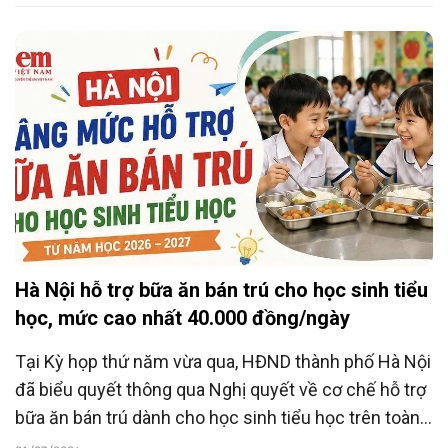
đồng thời được cập nhật đầy đủ trên hệ thống truy
xuất của thành phố.
Hà Nội hỗ trợ bữa ăn bán trú cho học sinh tiểu
học, mức cao nhất 40.000 đồng/ngày
Tại Kỳ họp thứ năm vừa qua, HĐND thành phố Hà Nội
đã biểu quyết thông qua Nghị quyết về cơ chế hỗ trợ
bữa ăn bán trú dành cho học sinh tiểu học trên toàn
địa bàn, chính thức áp dụng từ năm học 2026-2027.