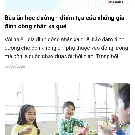
Bữa ăn học đường - điểm tựa của những gia
đình công nhân xa quê
Với nhiều gia đình công nhân xa quê, bảo đảm dinh
dưỡng cho con không chỉ phụ thuộc vào đồng lương
mà còn là cuộc chạy đua với thời gian. Trong bối
cảnh đó, bữa ăn bán trú tại trường học không chỉ
03/08/2026
giúp trẻ được ăn đủ chất mà còn trở thành điểm tựa
để cha mẹ yên tâm lao động, góp phần thu hẹp
khoảng cách về chăm sóc dinh dưỡng giữa các
nhóm trẻ em.