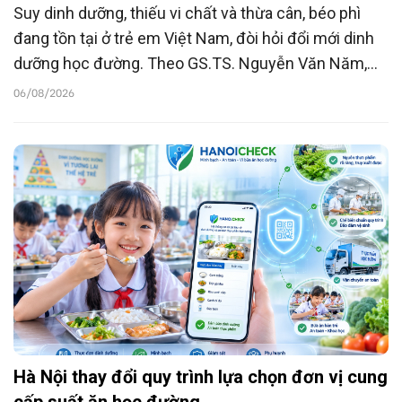
Suy dinh dưỡng, thiếu vi chất và thừa cân, béo phì
đang tồn tại ở trẻ em Việt Nam, đòi hỏi đổi mới dinh
dưỡng học đường. Theo GS.TS. Nguyễn Văn Năm,
Tổng Giám đốc, Nhà sáng lập BCC Pharma; Ủy viên
06/08/2026
Thường vụ Hội Giáo dục Chăm sóc sức khỏe cộng
đồng Việt Nam, dinh dưỡng học đường cần dựa trên
khoa học, dữ liệu và phối hợp liên ngành để nâng cao
thể chất, tầm vóc trẻ em.
Hà Nội thay đổi quy trình lựa chọn đơn vị cung
cấp suất ăn học đường