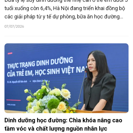
tuổi xuống còn 6,4%, Hà Nội đang triển khai đồng bộ
các giải pháp từ y tế dự phòng, bữa ăn học đường
đến chuẩn hóa thể lực, hướng tới mục tiêu chăm sóc
07/07/2026
dinh dưỡng và phát triển toàn diện tầm vóc thế hệ
tương lai.
Dinh dưỡng học đường: Chìa khóa nâng cao
tầm vóc và chất lượng nguồn nhân lực