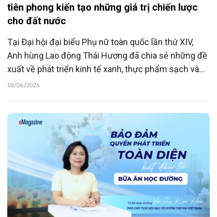
tiên phong kiến tạo những giá trị chiến lược
cho đất nước
Tại Đại hội đại biểu Phụ nữ toàn quốc lần thứ XIV,
Anh hùng Lao động Thái Hương đã chia sẻ những đề
xuất về phát triển kinh tế xanh, thực phẩm sạch và
chăm lo sức khỏe học đường, coi đây là những nền
18/06/2026
tảng chiến lược cho tương lai quốc gia.