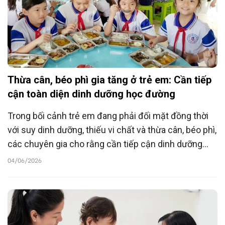
Thừa cân, béo phì gia tăng ở trẻ em: Cần tiếp
cận toàn diện dinh dưỡng học đường
Trong bối cảnh trẻ em đang phải đối mặt đồng thời
với suy dinh dưỡng, thiếu vi chất và thừa cân, béo phì,
các chuyên gia cho rằng cần tiếp cận dinh dưỡng
học đường theo hướng toàn diện, gắn với giáo dục
04/06/2026
thể chất, chăm sóc sức khỏe và xây dựng môi
trường học tập lành mạnh nhằm nâng cao chất
lượng nguồn nhân lực trong tương lai.