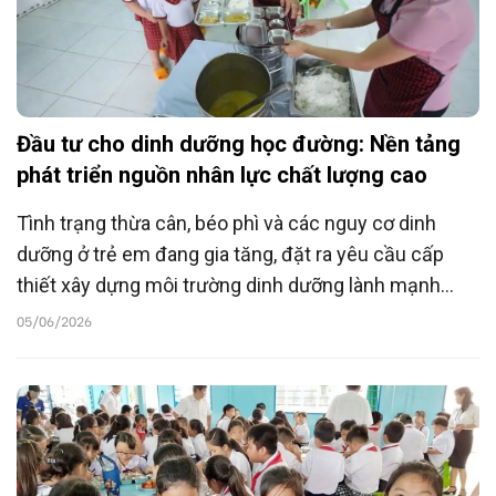
Đầu tư cho dinh dưỡng học đường: Nền tảng
phát triển nguồn nhân lực chất lượng cao
Tình trạng thừa cân, béo phì và các nguy cơ dinh
dưỡng ở trẻ em đang gia tăng, đặt ra yêu cầu cấp
thiết xây dựng môi trường dinh dưỡng lành mạnh
trong trường học. Theo WHO, đầu tư cho dinh dưỡng
05/06/2026
học đường không chỉ bảo vệ sức khỏe trẻ em mà
còn góp phần hình thành nguồn nhân lực chất lượng
cao, thúc đẩy phát triển kinh tế - xã hội bền vững.