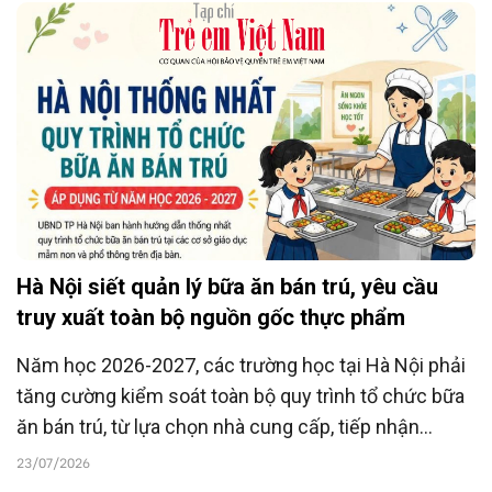
Hà Nội siết quản lý bữa ăn bán trú, yêu cầu
truy xuất toàn bộ nguồn gốc thực phẩm
Năm học 2026-2027, các trường học tại Hà Nội phải
tăng cường kiểm soát toàn bộ quy trình tổ chức bữa
ăn bán trú, từ lựa chọn nhà cung cấp, tiếp nhận
nguyên liệu đến chế biến và phục vụ học sinh. Thực
23/07/2026
phẩm đưa vào trường phải có nguồn gốc rõ ràng,