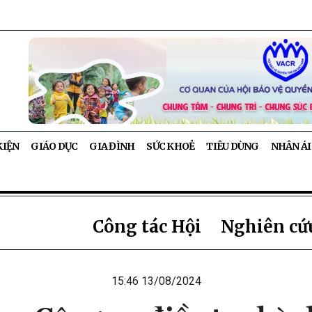
KIỆN
GIÁO DỤC
GIA ĐÌNH
SỨC KHOẺ
TIÊU DÙNG
NHÂN ÁI
Công tác Hội
Nghiên cứu
15:46 13/08/2024