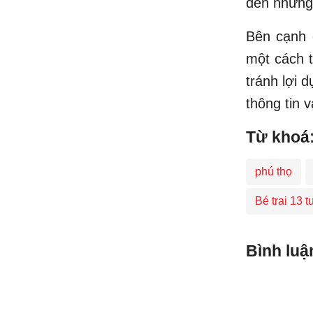
đến những
Bên cạnh 
một cách t
tránh lợi d
thông tin 
Từ khoá
phú thọ
Bé trai 13 t
Bình luậ