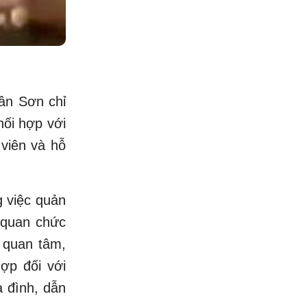
ân Sơn chỉ
ối hợp với
 viên và hỗ
g việc quản
 quan chức
 quan tâm,
ợp đối với
a đình, dẫn