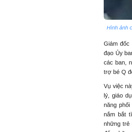
Hình ảnh c
Giám đốc 
đạo Ủy ba
các ban, n
trợ bé Q đ
Vụ việc nà
lý, giáo 
năng phối
nắm bắt t
những trẻ 