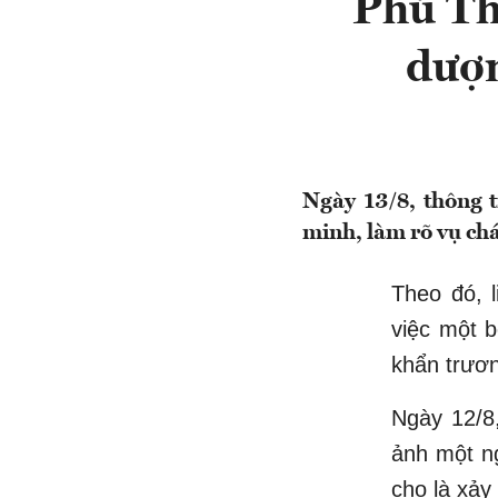
Phú Th
dượn
Ngày 13/8, thông t
minh, làm rõ vụ ch
Theo đó, l
việc một b
khẩn trươn
Ngày 12/8,
ảnh một n
cho là xảy