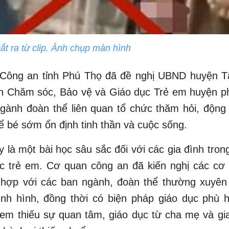
ắt ra từ clip. Ảnh chụp màn hình
Công an tỉnh Phú Thọ đã đề nghị UBND huyện T
n Chăm sóc, Bảo vệ và Giáo dục Trẻ em huyện ph
gành đoàn thể liên quan tổ chức thăm hỏi, động
ể bé sớm ổn định tinh thần và cuộc sống.
y là một bài học sâu sắc đối với các gia đình tron
dục trẻ em. Cơ quan công an đã kiến nghị các cơ
 hợp với các ban ngành, đoàn thể thường xuyên
ình hình, đồng thời có biện pháp giáo dục phù h
em thiếu sự quan tâm, giáo dục từ cha mẹ và gi