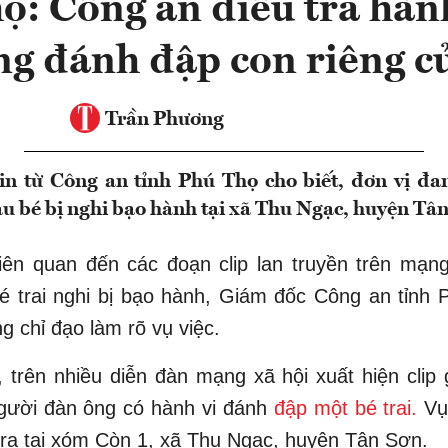
ọ: Công an điều tra hành
g đánh đập con riêng c
Trần Phương
in từ Công an tỉnh Phú Thọ cho biết, đơn vị đ
áu bé bị nghi bạo hành tại xã Thu Ngạc, huyện Tân
iên quan đến các đoạn clip lan truyền trên mạn
é trai nghi bị bạo hành, Giám đốc Công an tỉnh
g chỉ đạo làm rõ vụ việc.
 trên nhiều diễn đàn mạng xã hội xuất hiện clip g
gười đàn ông có hành vi đánh
đập một bé trai.
Vụ
 ra tại xóm Còn 1, xã Thu Ngạc, huyện Tân Sơn.