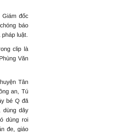
, Giám đốc
 chóng báo
 pháp luật.
ong clip là
à Phùng Văn
 huyện Tân
ông an, Tú
đây bé Q đã
ã dùng dây
ó dùng roi
n đe, giáo