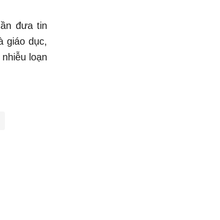
ần đưa tin
à giáo dục,
y nhiễu loạn