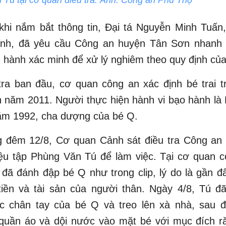
khi nắm bắt thông tin, Đại tá Nguyễn Minh Tuấn
ỉnh, đã yêu cầu Công an huyện Tân Sơn nhanh
n hành xác minh để xử lý nghiêm theo quy định của
ra ban đầu, cơ quan công an xác định bé trai tr
h năm 2011. Người thực hiện hành vi bạo hành l
năm 1992, cha dượng của bé Q.
g đêm 12/8, Cơ quan Cảnh sát điều tra Công an
iệu tập Phùng Văn Tú để làm việc. Tại cơ quan c
đã đánh đập bé Q như trong clip, lý do là gần 
tiền và tài sản của người thân. Ngày 4/8, Tú đ
c chân tay của bé Q và treo lên xà nhà, sau đ
 quần áo và dội nước vào mặt bé với mục đích ră