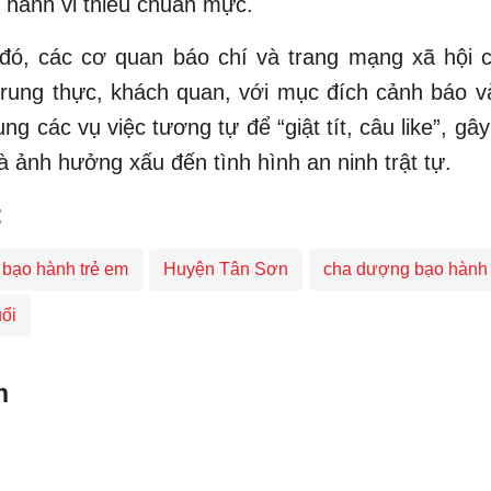
 hành vi thiếu chuẩn mực.
đó, các cơ quan báo chí và trang mạng xã hội c
rung thực, khách quan, với mục đích cảnh báo v
ụng các vụ việc tương tự để “giật tít, câu like”, gâ
và ảnh hưởng xấu đến tình hình an ninh trật tự.
:
bạo hành trẻ em
Huyện Tân Sơn
cha dượng bạo hành
uổi
n