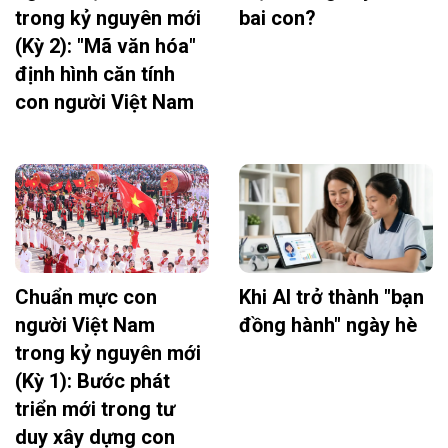
trong kỷ nguyên mới
bai con?
(Kỳ 2): "Mã văn hóa"
định hình căn tính
con người Việt Nam
Chuẩn mực con
Khi AI trở thành "bạn
người Việt Nam
đồng hành" ngày hè
trong kỷ nguyên mới
(Kỳ 1): Bước phát
triển mới trong tư
duy xây dựng con