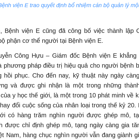
ệnh viện E trao quyết định bổ nhiệm cán bộ quản lý một
ễ, Bệnh viện E cũng đã công bố việc thành lập 
ộ phận cơ thể người tại Bệnh viện E.
yễn Công Hựu – Giám đốc Bệnh viện E khẳng 
à phương pháp điều trị hiệu quả cho người bệnh 
 hồi phục. Cho đến nay, kỹ thuật này ngày càng
ng và được ghi nhận là một trong những thàn
 của y học thế giới, là một trong 10 phát minh về 
thay đổi cuộc sống của nhân loại trong thế kỷ 20
giới có hàng trăm nghìn người được ghép mô, t
h được chỉ định ghép mô, tạng ngày càng gia tă
ệt Nam, hàng chục nghìn người vẫn đang giành gi