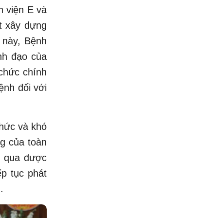
h viện E và
ết xây dựng
 này, Bệnh
nh đạo của
chức chính
ệnh đối với
thức và khó
ng của toàn
t qua được
ếp tục phát
.