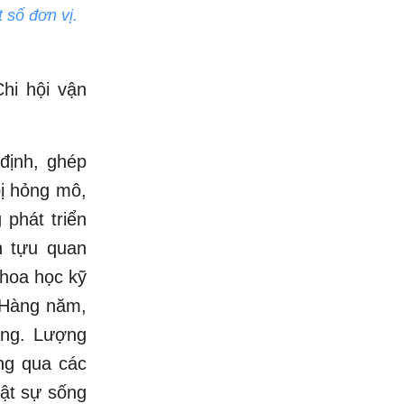
 số đơn vị.
Chi hội vận
định, ghép
bị hỏng mô,
 phát triển
h tựu quan
khoa học kỹ
. Hàng năm,
ạng. Lượng
ng qua các
ật sự sống