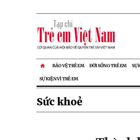
BẢO VỆ TRẺ EM
ĐỜI SỐNG TRẺ EM
SỰ 
SỰ KIỆN VÌ TRẺ EM
Sức khoẻ