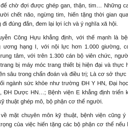
 để chờ đợi được ghép gan, thận, tim… Những c
ười chết não, ngừng tim, hiến tặng thời gian q
đi đúng đắn, đem lại lợi ích và ý nghĩa xã hội.
yễn Công Hựu khẳng định, với thế mạnh là bệ
g ương hạng I, với nội lực hơn 1.000 giường, c
rung tâm, với trên 1.300 cán bộ viên chức, ngườ
rang bị máy móc trang thiết bị hiện đại và thực 
ên sâu trong chẩn đoán và điều trị; Là cơ sở thực
hối ngành sức khỏe như trường ĐH Y HN, Đại họ
ĐH Dược HN…; Bệnh viện E khẳng định triển k
ỹ thuật ghép mô, bộ phận cơ thể người.
 về mặt chuyên môn kỹ thuật, bệnh viện cũng ý
trọng của việc hiến tặng các bộ phận cơ thể nếu