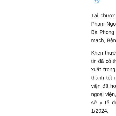
TX
Tại chươn
Phạm Ngọc
Bá Phong 
mạch, Bện
Khen thưở
tin đã có 
xuất tron
thành tốt
viện đã h
ngoại viện
sở y tế để
1/2024.