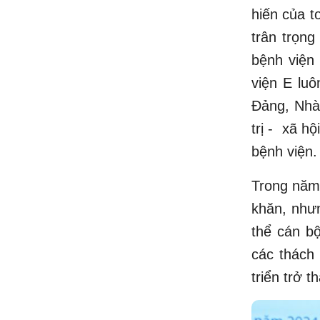
hiến của t
trân trọng
bệnh viện
viện E lu
Đảng, Nhà
trị - xã h
bệnh viện.
Trong năm 
khăn, nhưn
thể cán b
các thách 
triển trở 