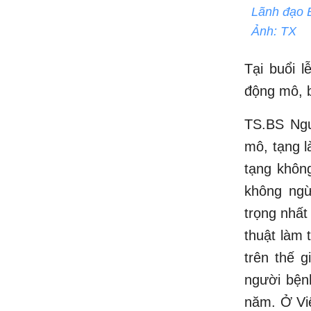
Lãnh đạo B
Ảnh: TX
Tại buổi l
động mô, b
TS.BS Ngu
mô, tạng l
tạng không
không ngừ
trọng nhất
thuật làm 
trên thế 
người bện
năm. Ở Vi