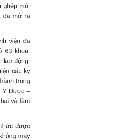
a ghép mô,
ua đã mở ra
nh viện đa
ó 63 khoa,
i lao động;
hiện các kỹ
 hành trong
c Y Dược –
hai và làm
 thức được
 không may