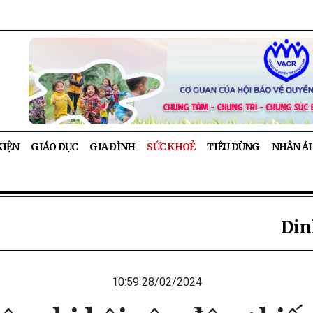
KIỆN
GIÁO DỤC
GIA ĐÌNH
SỨC KHOẺ
TIÊU DÙNG
NHÂN ÁI
Din
10:59 28/02/2024