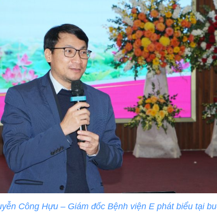
ễn Công Hựu – Giám đốc Bệnh viện E phát biểu tại buổ