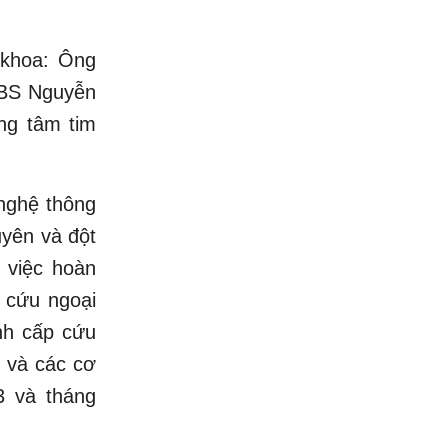
 khoa: Ông
.BS Nguyễn
ng tâm tim
nghệ thông
uyên và đột
 việc hoàn
 cứu ngoại
nh cấp cứu
E và các cơ
23 và tháng