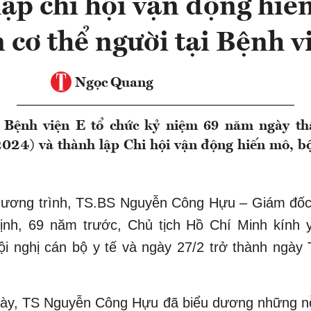
ập chi hội vận động hiế
 cơ thể người tại Bệnh v
Ngọc Quang
 Bệnh viện E tổ chức kỷ niệm 69 năm ngày th
024) và thành lập Chi hội vận động hiến mô, bộ
ương trình, TS.BS Nguyễn Công Hựu – Giám đốc
ịnh, 69 năm trước, Chủ tịch Hồ Chí Minh kính y
i nghị cán bộ y tế và ngày 27/2 trở thành ngày
này, TS Nguyễn Công Hựu đã biểu dương những nỗ