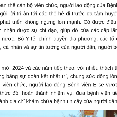
oàn thể cán bộ viên chức, người lao động của Bện
 gửi lời tri ân tới các thế hệ đi trước đã tâm huy
 phát triển không ngừng lớn mạnh. Có được điều
ôn nhận được sự chỉ đạo, giúp đỡ của các cấp lã
 nước, Bộ Y tế, chính quyền địa phương, các tổ 
ội, cá nhân và sự tin tưởng của người dân, người b
mới 2024 và các năm tiếp theo, với nhiều thách 
g bằng sự đoàn kết nhất trí, chung sức đồng lò
ộ viên chức, người lao động Bệnh viện E sẽ vượ
thức đó, hoàn thành nhiệm vụ, đưa bệnh viện ti
thành địa chỉ khám chữa bệnh tin cậy của người dân