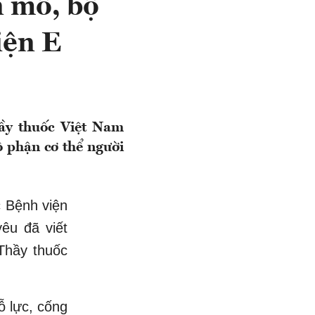
n mô, bộ
iện E
ầy thuốc Việt Nam
 phận cơ thể người
 Bệnh viện
êu đã viết
 Thầy thuốc
 lực, cống