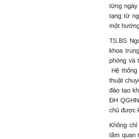
từng ngày
tạng từ ng
một hướng 
TS.BS Ngu
khoa trun
phòng và t
Hệ thống t
thuật chuy
đào tạo k
ĐH QGHN, 
chủ được k
Không chỉ
tầm quan 