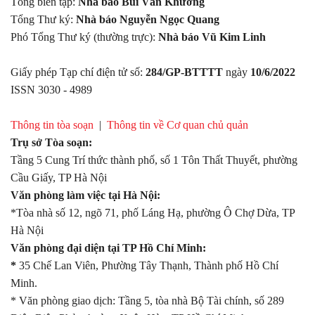
Tổng biên tập:
Nhà báo Bùi Văn Khương
Tổng Thư ký:
Nhà báo Nguyễn Ngọc Quang
Phó Tổng Thư ký (thường trực):
Nhà báo Vũ Kim Linh
Giấy phép Tạp chí điện tử số:
284/GP-BTTTT
ngày
10/6/2022
ISSN 3030 - 4989
Thông tin tòa soạn
|
Thông tin về Cơ quan chủ quản
Trụ sở Tòa soạn:
Tầng 5 Cung Trí thức thành phố, số 1 Tôn Thất Thuyết, phường
Cầu Giấy, TP Hà Nội
Văn phòng làm việc tại Hà Nội:
*Tòa nhà số 12, ngõ 71, phố Láng Hạ, phường Ô Chợ Dừa, TP
Hà Nội
Văn phòng đại diện tại TP Hồ Chí Minh:
*
35 Chế Lan Viên, Phường Tây Thạnh, Thành phố Hồ Chí
Minh.
* Văn phòng giao dịch: Tầng 5, tòa nhà Bộ Tài chính, số 289