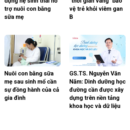
dựng hệ sinh thái hỗ
"thời gian vàng" bảo
trợ nuôi con bằng
vệ trẻ khỏi viêm gan
sữa mẹ
B
Nuôi con bằng sữa
GS.TS. Nguyễn Văn
mẹ sau sinh mổ cần
Năm: Dinh dưỡng học
sự đồng hành của cả
đường cần được xây
gia đình
dựng trên nền tảng
khoa học và dữ liệu