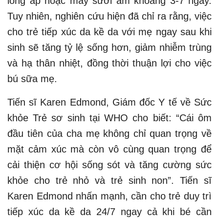
lồng ấp hoặc máy sưởi ấm khoảng 3-7 ngày.
Tuy nhiên, nghiên cứu hiện đã chỉ ra rằng, việc
cho trẻ tiếp xúc da kề da với mẹ ngay sau khi
sinh sẽ tăng tỷ lệ sống hơn, giảm nhiễm trùng
và hạ thân nhiệt, đồng thời thuận lợi cho việc
bú sữa mẹ.
Tiến sĩ Karen Edmond, Giám đốc Y tế về Sức
khỏe Trẻ sơ sinh tại WHO cho biết: “Cái ôm
đầu tiên của cha mẹ không chỉ quan trọng về
mặt cảm xúc mà còn vô cùng quan trọng để
cải thiện cơ hội sống sót và tăng cường sức
khỏe cho trẻ nhỏ và trẻ sinh non”. Tiến sĩ
Karen Edmond nhấn mạnh, cần cho trẻ duy trì
tiếp xúc da kề da 24/7 ngay cả khi bé cần