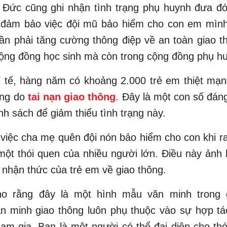
 Đức cũng ghi nhận tình trạng phụ huynh đưa đó
đảm bảo việc đội mũ bảo hiểm cho con em mình
ần phải tăng cường thông điệp về an toàn giao 
cộng đồng học sinh mà còn trong cộng đồng phụ h
 tế, hàng năm có khoảng 2.000 trẻ em thiệt mạn
ơng do
tai nạn giao thông
. Đây là một con số đáng
nh sách để giảm thiểu tình trạng này.
 việc cha mẹ quên đội nón bảo hiểm cho con khi 
một thói quen của nhiều người lớn. Điều này ản
 nhận thức của trẻ em về giao thông.
o rằng đây là một hình mẫu văn minh trong 
n minh giao thông luôn phụ thuộc vào sự hợp tá
am gia. Bạn là một người có thể đại diện cho th