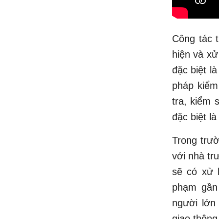
Công tác 
hiện và xử
đặc biệt l
pháp kiểm
tra, kiểm 
đặc biệt l
Trong trư
với nhà tr
sẽ có xử 
phạm gần 
người lớn
giao thông