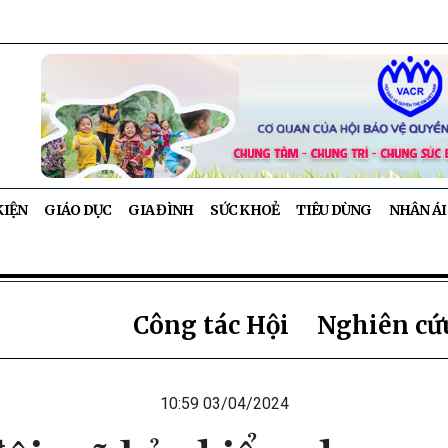
KIỆN
GIÁO DỤC
GIA ĐÌNH
SỨC KHOẺ
TIÊU DÙNG
NHÂN ÁI
Công tác Hội
Nghiên cứu
10:59 03/04/2024