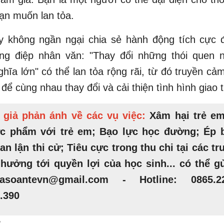
ạn muốn lan tỏa.
y không ngần ngại chia sẻ hành động tích cực đ
ông điệp nhân văn: "Thay đổi những thói quen n
hĩa lớn" có thể lan tỏa rộng rãi, từ đó truyền c
để cùng nhau thay đổi và cải thiện tình hình giao 
 giả phản ánh về các vụ việc:
Xâm hại trẻ em
ực phẩm với trẻ em; Bạo lực học đường; Ép 
an lận thi cử; Tiêu cực trong thu chi tại các t
hưởng tới quyền lợi của học sinh... có thể gử
oasoantevn@gmail.com - Hotline: 0865.2
.390
: