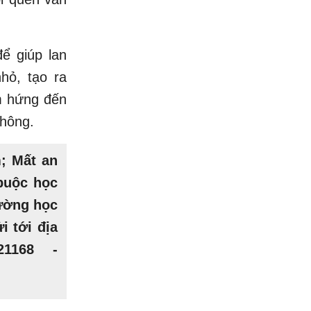
ể giúp lan
hỏ, tạo ra
ảm hứng đến
thông.
; Mất an
buộc học
rường học
i tới địa
21168 -