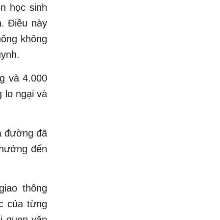
n học sinh
. Điều này
thông không
uynh.
g và 4.000
 lo ngại và
ra đường đã
h hưởng đến
giao thông
c của từng
ói quen văn