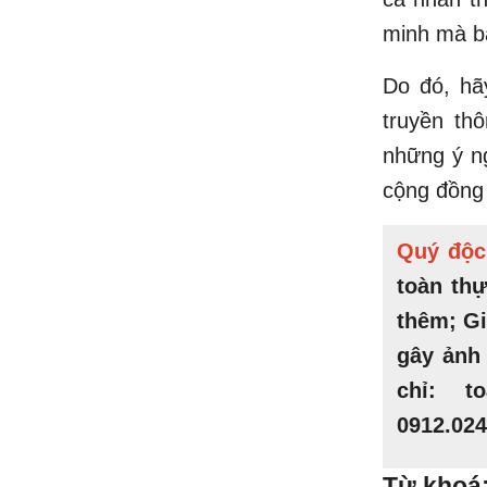
minh mà b
Do đó, hã
truyền th
những ý ng
cộng đồng 
Quý độc
toàn th
thêm; Gi
gây ảnh 
chỉ: t
0912.024
Từ khoá