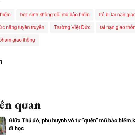
 hiểm
học sinh không đội mũ bảo hiểm
trẻ bị tai nạn gi
ức năng tuyền truyền
Trường Việt Đức
tai nạn giao thô
 phạm giao thông
n
iên quan
Giữa Thủ đô, phụ huynh vô tư “quên” mũ bảo hiểm 
đi học