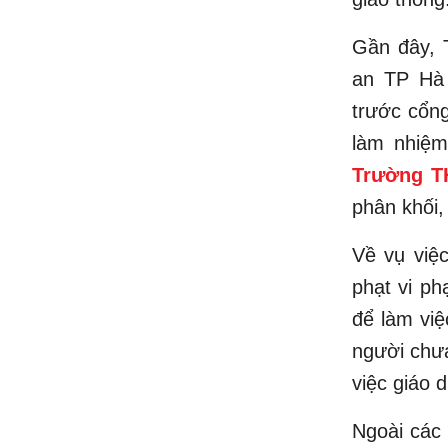
Gần đây, 
an TP Hà 
trước cổn
làm nhiệm
Trường T
phân khối
Về vụ việc
phạt vi p
để làm việ
người chưa
việc giáo 
Ngoài các