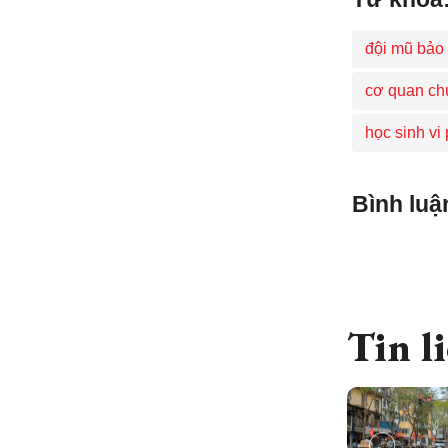
đội mũ bảo
cơ quan ch
học sinh vi
Bình luậ
Tin l