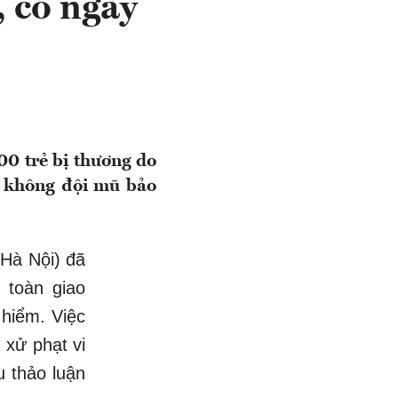
 có ngày
00 trẻ bị thương do
g không đội mũ bảo
Hà Nội) đã
 toàn giao
 hiểm. Việc
 xử phạt vi
 thảo luận