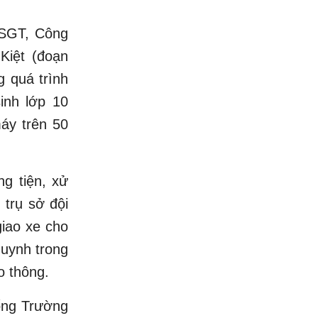
CSGT, Công
Kiệt (đoạn
 quá trình
inh lớp 10
máy trên 50
ng tiện, xử
trụ sở đội
giao xe cho
huynh trong
o thông.
ổng Trường