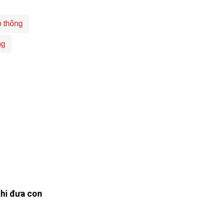
ao thông
ng
khi đưa con