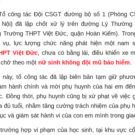
Tổ công tác Đội CSGT đường bộ số 1 (Phòng 
Nội) đã lập chốt xử lý trên đường Lý Thường 
g Trường THPT Việt Đức, quận Hoàn Kiếm). Trong
 vụ, lực lượng chức năng phát hiện một nam s
HPT Việt Đức
, chưa có bằng lái, điều khiển xe 
, chở theo một
nữ sinh không đội mũ bảo hiểm
.
 này, tổ công tác đã lập biên bản tạm giữ phươ
hạm hành chính và mời phụ huynh của hai em đến 
c. Đồng thời, phụ huynh cũng bị xử phạt về việc 
 đủ tuổi, nhằm tăng cường trách nhiệm của phụ 
dục và giám sát hành vi của con em mình trong gia
 trường hợp vi phạm của học sinh, tại khu vực c