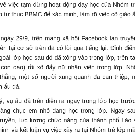
 về việc tạm dừng hoạt động dạy học của Nhóm t
p tư thục BBMC để xác minh, làm rõ việc cô giáo 
ngày 29/9, trên mạng xã hội Facebook lan truyề
ên tại cơ sở trên đã có lời qua tiếng lại. Đỉnh đi
goài lớp học sau đó đã xông vào trong lớp, trên 
 con dao) rồi xô đẩy nữ nhân viên trong lớp. N
 thẳng, một số người xung quanh đã can thiệp, 
n ẩu đả.
, vụ ẩu đả trên diễn ra ngay trong lớp học trư
hàng chục em nhỏ đang học trong lớp. Ngay sau
truyền, lực lượng chức năng của thành phố Lào 
inh và kết luận vụ việc xảy ra tại Nhóm trẻ lớp 