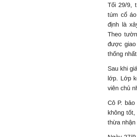
Tối 29/9, 
túm cổ áo
định là x
Theo tường
được giao
thống nhất
Sau khi gi
lớp. Lớp k
viên chủ n
Cô P. bảo
không tốt,
thừa nhận 
Ngày 27/9