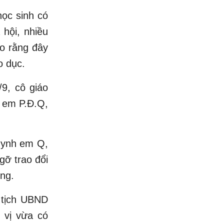
học sinh có
 hội, nhiều
ho rằng đây
o dục.
/9, cô giáo
g em P.Đ.Q,
uynh em Q,
gỡ trao đổi
ng.
 tịch UBND
 vị vừa có