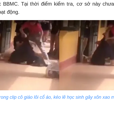
ục BBMC. Tại thời điểm kiểm tra, cơ sở này chư
oạt động.
rong clip cô giáo lôi cổ áo, kéo lê học sinh gây xôn xao