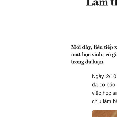
Làm th
Mới đây, liên tiếp 
mặt học sinh; cô g
trong dư luận.
Ngày 2/10
đã có báo 
việc học s
chịu làm bà