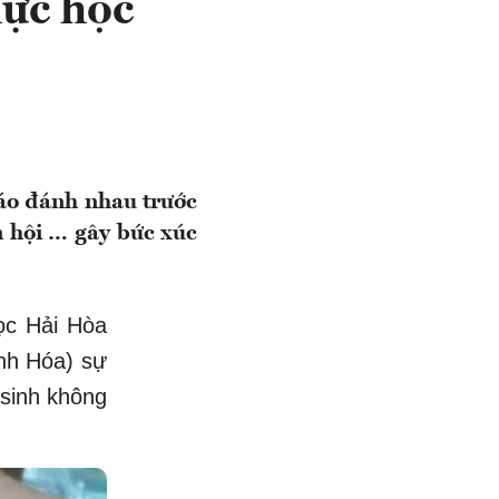
lực học
giáo đánh nhau trước
n hội … gây bức xúc
ọc Hải Hòa
anh Hóa) sự
 sinh không