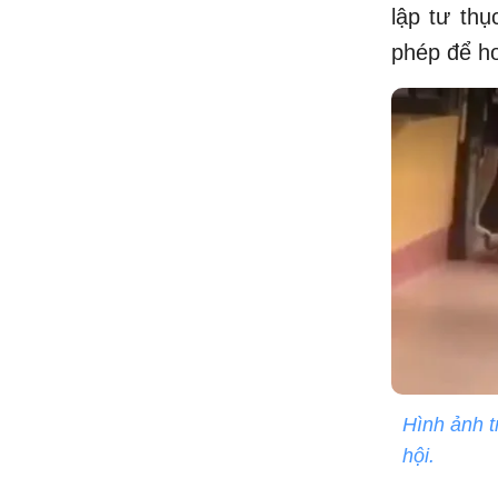
lập tư th
phép để h
Hình ảnh t
hội.