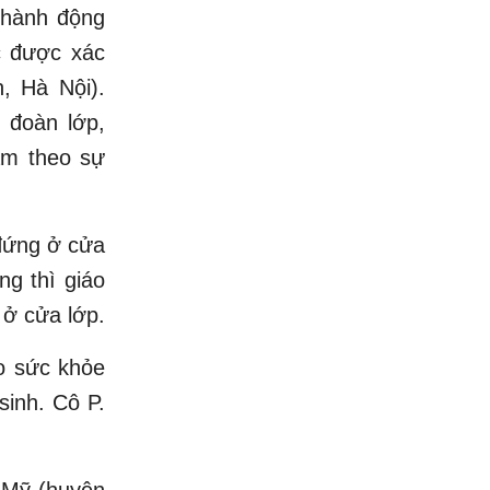
ó hành động
c được xác
, Hà Nội).
i đoàn lớp,
àm theo sự
 đứng ở cửa
ng thì giáo
 ở cửa lớp.
o sức khỏe
sinh. Cô P.
 Mỹ (huyện