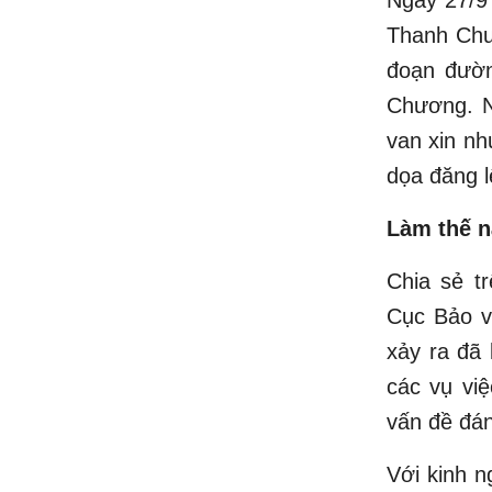
Thanh Chư
đoạn đườn
Chương. N
van xin nh
dọa đăng l
Làm thế n
Chia sẻ t
Cục Bảo v
xảy ra đã 
các vụ vi
vấn đề đán
Với kinh n