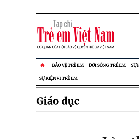
BẢO VỆ TRẺ EM
ĐỜI SỐNG TRẺ EM
SỰ 
SỰ KIỆN VÌ TRẺ EM
Giáo dục