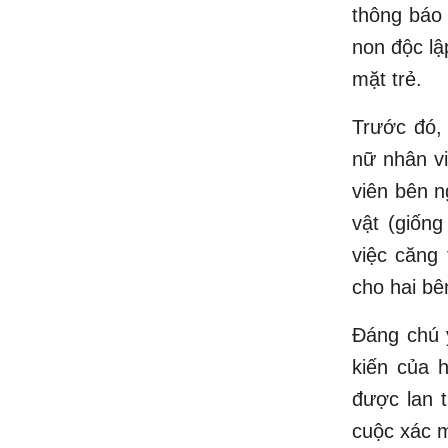
thông báo
non độc lậ
mặt trẻ.
Trước đó, 
nữ nhân vi
viên bên n
vật (giống
việc căng
cho hai bê
Đáng chú ý
kiến của 
được lan 
cuộc xác m