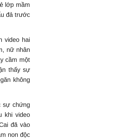
rẻ lớp mầm
ẩu đả trước
n video hai
ểm, nữ nhân
tay cầm một
hận thấy sự
ngăn không
ớc sự chứng
 khi video
Cai đã vào
mầm non độc