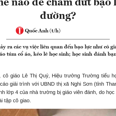
ế nào để chấm dứt bạo 
đường?
Quốc Anh (t/h)
xảy ra các vụ việc liên quan đến bạo lực như cô 
iáo túm cổ áo, kéo lê học sinh; học sinh đánh bạ
, cô giáo Lê Thị Quý, Hiệu trưởng Trường tiểu h
cáo giải trình với UBND thị xã Nghi Sơn (tỉnh Th
inh lớp 4 của nhà trường bị giáo viên đánh, do học
i tập cô giao.