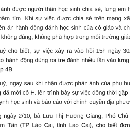
ảnh được người thân học sinh chia sẻ, lưng em 
bầm tím. Khi sự việc được chia sẻ trên mạng xã
ên án hành động đánh học sinh của cô giáo và c
m không đúng, không phù hợp trong môi trường giá
ý cho biết, sự việc xảy ra vào hồi 15h ngày 30
có hành động dùng roi tre đánh nhiều lần vào lưn
ớp 4B.
uý, ngay sau khi nhận được phản ánh của phụ h
 đã mời cô H. lên trình bày sự việc đồng thời gặp 
ynh học sinh và báo cáo với chính quyền địa phươ
g ngày 2/10, bà Lưu Thị Hương Giang, Phó Chủ
m Tân (TP Lào Cai, tỉnh Lào Cai), cho biết đơn