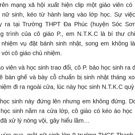
trên mạng xã hội xuất hiện clip một giáo viên c
 nữ sinh, kéo từ hành lang vào lớp học. Sự việ
ảy ra tại Trường THPT Đa Phúc (huyện Sóc Sơn
 trình của cô giáo P., em N.T.K.C là bí thư ch
 nhiệm vụ đặt bánh sinh nhật, song em không l
 với cô giáo chủ nhiệm.
áo viên và học sinh trao đổi, cô P. bảo học sinh ra
ê bàn ghế và bày cỗ chuẩn bị sinh nhật tháng xo
hiệm đi ra ngoài cửa, lúc này học sinh N.T.K.C quỳ
 học sinh này đứng lên nhưng em không đứng. D
 học sinh nằm ra cửa lớp, cô giáo có kéo áo học 
đã xử lý nóng vội, gây hiểu lầm…
 vừa qua, một nữ sinh lớp 9 trường THCS Thanh