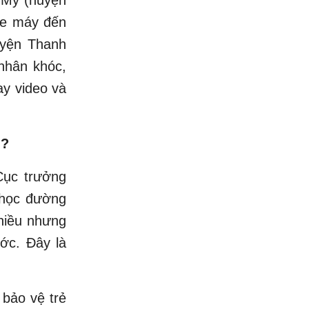
xe máy đến
yện Thanh
nhân khóc,
ay video và
g?
Cục trưởng
 học đường
nhiều nhưng
ớc. Đây là
 bảo vệ trẻ