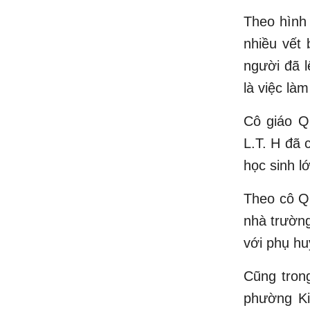
Theo hình 
nhiều vết 
người đã l
là việc là
Cô giáo Qu
L.T. H đã 
học sinh l
Theo cô Q
nhà trường
với phụ hu
Cũng tron
phường Ki