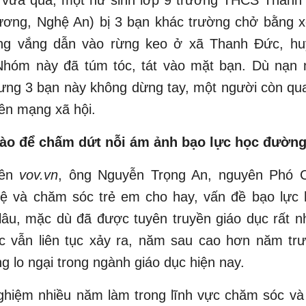
ơng, Nghệ An) bị 3 bạn khác trường chở bằng 
g vắng dẫn vào rừng keo ở xã Thanh Đức, hu
hóm này đã túm tóc, tát vào mặt bạn. Dù nạn 
ưng 3 bạn này không dừng tay, một người còn qu
ên mạng xã hội.
ào để chấm dứt nỗi ám ảnh bạo lực học đườn
rên
vov.vn
, ông Nguyễn Trọng An, nguyên Phó 
ệ và chăm sóc trẻ em cho hay, vấn đề bạo lực
lâu, mặc dù đã được tuyên truyền giáo dục rất 
ệc vẫn liên tục xảy ra, năm sau cao hơn năm trư
g lo ngại trong ngành giáo dục hiện nay.
ghiệm nhiều năm làm trong lĩnh vực chăm sóc và