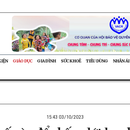
KIỆN
GIÁO DỤC
GIA ĐÌNH
SỨC KHOẺ
TIÊU DÙNG
NHÂN ÁI
15:43 03/10/2023