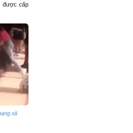
a được cấp
 mạng xã