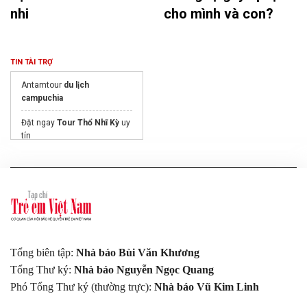
nhi
cho mình và con?
TIN TÀI TRỢ
Antamtour
du lịch
campuchia
Đặt ngay
Tour Thổ Nhĩ Kỳ
uy
tín
Dịch Vụ Visa Hàn Quốc
của
Visa Top Ten
Đà Lạt
Tắm khoáng thanh thủy
Book your
Vietnam tour
Tổng biên tập:
Nhà báo Bùi Văn Khương
today
Tổng Thư ký:
Nhà báo Nguyễn Ngọc Quang
Thời tiết Yên Bái
Phó Tổng Thư ký (thường trực):
Nhà báo Vũ Kim Linh