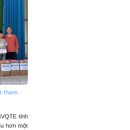
xã Thanh
BVQTE tỉnh
ểu hơn một