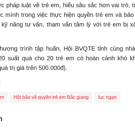
ức pháp luật về trẻ em, hiểu sâu sắc hơn vai trò, 
c mình trong việc thực hiện quyền trẻ em và bảo
à kỹ năng tư vấn, tham vấn tâm lý với trẻ em bị x
chương trình tập huấn, Hội BVQTE tỉnh cùng nhà 
 20 suất quà cho 20 trẻ em có hoàn cảnh khó k
uà trị giá trên 500.000đ).
:
em
Hội bảo vệ quyền trẻ em Bắc giang
lục ngạn
n