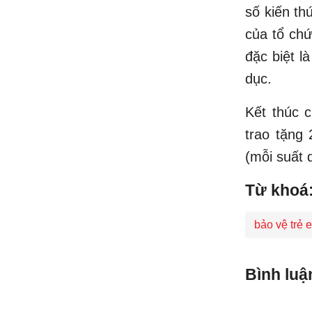
số kiến th
của tổ chứ
đặc biệt l
dục.
Kết thúc 
trao tặng
(mỗi suất q
Từ khoá
bảo vệ trẻ 
Bình luậ