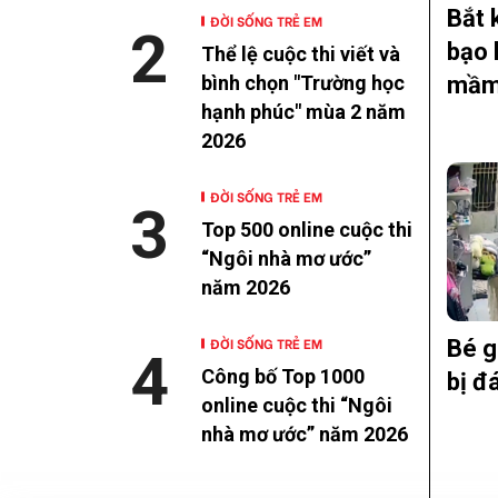
Bắt 
ĐỜI SỐNG TRẺ EM
2
bạo 
Thể lệ cuộc thi viết và
mầm 
bình chọn "Trường học
hạnh phúc" mùa 2 năm
2026
ĐỜI SỐNG TRẺ EM
3
Top 500 online cuộc thi
“Ngôi nhà mơ ước”
năm 2026
ĐỜI SỐNG TRẺ EM
Bé g
4
Công bố Top 1000
bị đ
online cuộc thi “Ngôi
nhà mơ ước” năm 2026