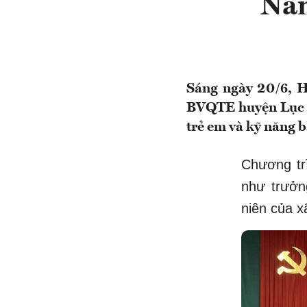
Nân
Sáng ngày 20/6, H
BVQTE huyện Lục Ng
trẻ em và kỹ năng b
Chương tr
như trưởn
niên của x