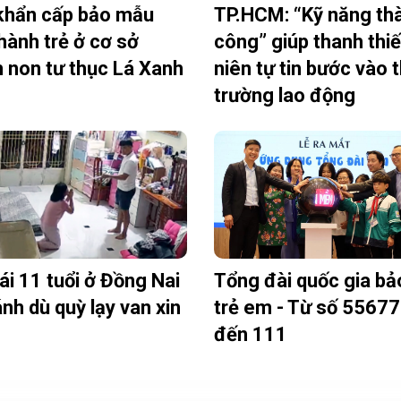
khẩn cấp bảo mẫu
TP.HCM: “Kỹ năng th
hành trẻ ở cơ sở
công” giúp thanh thi
non tư thục Lá Xanh
niên tự tin bước vào t
trường lao động
ái 11 tuổi ở Đồng Nai
Tổng đài quốc gia bả
ánh dù quỳ lạy van xin
trẻ em - Từ số 5567
đến 111