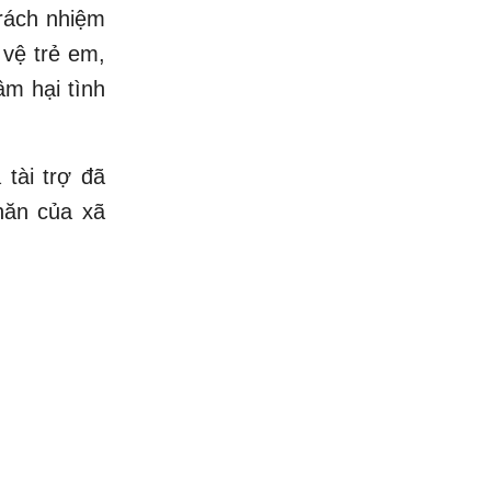
trách nhiệm
 vệ trẻ em,
âm hại tình
tài trợ đã
hăn của xã