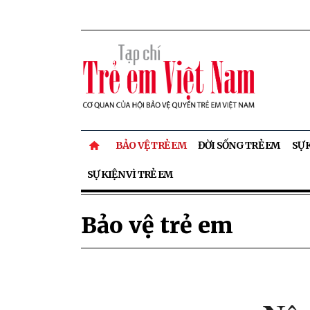
BẢO VỆ TRẺ EM
ĐỜI SỐNG TRẺ EM
SỰ 
SỰ KIỆN VÌ TRẺ EM
Bảo vệ trẻ em