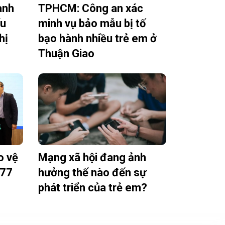
ành
TPHCM: Công an xác
ếu
minh vụ bảo mẫu bị tố
hị
bạo hành nhiều trẻ em ở
Thuận Giao
o vệ
Mạng xã hội đang ảnh
777
hưởng thế nào đến sự
phát triển của trẻ em?