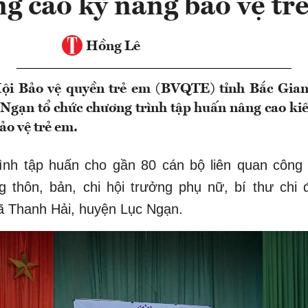
g cao kỹ năng bảo vệ tr
Hồng Lê
ội Bảo vệ quyền trẻ em (BVQTE) tỉnh Bắc Gian
ạn tổ chức chương trình tập huấn nâng cao kiế
ảo vệ trẻ em.
ình tập huấn cho gần 80 cán bộ liên quan công 
g thôn, bản, chi hội trưởng phụ nữ, bí thư chi 
ã Thanh Hải, huyện Lục Ngạn.