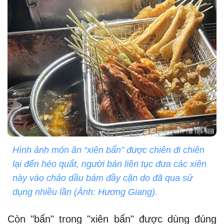
Hình ảnh món ăn “xiên bẩn” được chiên đi chiên
lại đến héo quắt, người bán liên tục đưa các xiên
này vào chảo dầu bám đầy cặn do đã qua sử
dụng nhiều lần (Ảnh: Hương Giang).
Còn "bẩn" trong "xiên bẩn" được dùng đúng