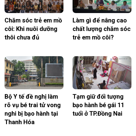
Chăm sóc trẻ em mồ
Làm gì để nâng cao
côi: Khi nuôi dưỡng
chất lượng chăm sóc
thôi chưa đủ
trẻ em mồ côi?
Bộ Y tế đề nghị làm
Tạm giữ đối tượng
rõ vụ bé trai tử vong
bạo hành bé gái 11
nghi bị bạo hành tại
tuổi ở TP.Đồng Nai
Thanh Hóa