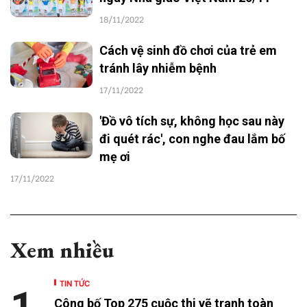
18/11/2022
Cách vệ sinh đồ chơi của trẻ em
tránh lây nhiễm bệnh
17/11/2022
'Đồ vô tích sự, không học sau này
đi quét rác', con nghe đau lắm bố
mẹ ơi
17/11/2022
Xem nhiều
TIN TỨC
1
Công bố Top 275 cuộc thi vẽ tranh toàn