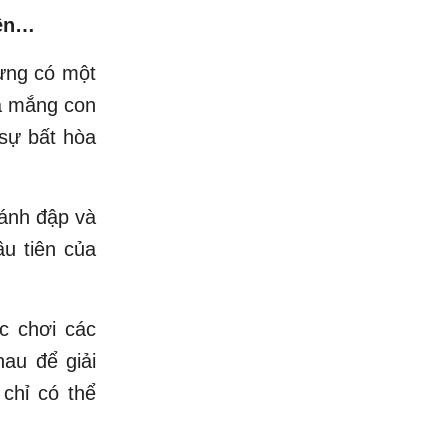
uên…
ừng có một
la mắng con
 sự bất hòa
đánh đập và
u tiên của
ợc chơi các
hau để giải
chỉ có thể