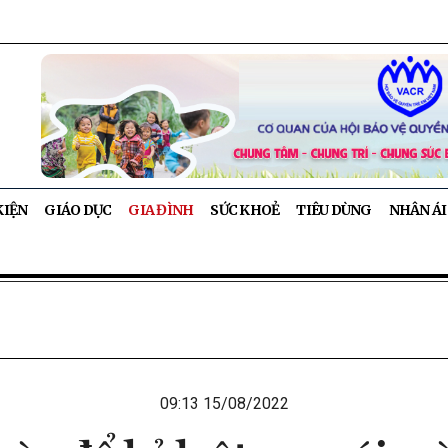
KIỆN
GIÁO DỤC
GIA ĐÌNH
SỨC KHOẺ
TIÊU DÙNG
NHÂN ÁI
09:13 15/08/2022