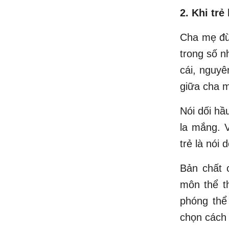
2. Khi trẻ
Cha mẹ đừ
trong số n
cái, nguyê
giữa cha m
Nói dối hầ
la mắng. 
trẻ là nói 
Bản chất c
môn thể th
phóng thể
chọn cách 