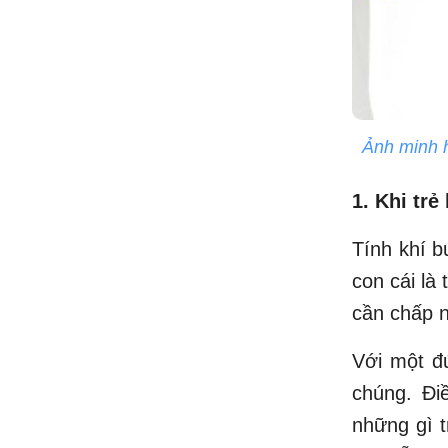
Ảnh minh 
1. Khi tr
Tính khí b
con cái là
cần chấp n
Với một đứ
chúng. Đi
những gì t