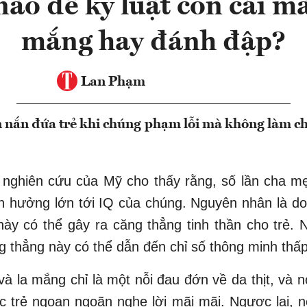
ào để kỷ luật con cái m
mắng hay đánh đập?
Lan Phạm
 nắn đứa trẻ khi chúng phạm lỗi mà không làm c
 nghiên cứu của Mỹ cho thấy rằng, số lần cha m
h hưởng lớn tới IQ của chúng. Nguyên nhân là do
này có thể gây ra căng thẳng tinh thần cho trẻ. 
 thẳng này có thể dẫn đến chỉ số thông minh thấp
à la mắng chỉ là một nỗi đau đớn về da thịt, và 
c trẻ ngoan ngoãn nghe lời mãi mãi. Ngược lại, 