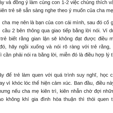
ày và đồng ý làm cùng con 1-2 việc chúng thích v
hiên trẻ sẽ sẵn sàng nghe theo ý muốn của cha mẹ
, cha mẹ nên là bạn của con cái mình, sau đó cố 
cầu 2 bên thông qua giao tiếp bằng lời nói. Ví d
 trẻ biết rằng gian lận sẽ không đạt được điều 
đó, hãy ngồi xuống và nói rõ ràng với trẻ rằng,
ì cần phải nói ra bằng lời, miễn đó là điều hợp lý 
y để trẻ làm quen với quá trình suy nghĩ, học c
ay vì khóc lóc thể hiện cảm xúc. Ban đầu, điều nà
ưng nếu cha mẹ kiên trì, kiên nhẫn chờ đợi nhữ
ạo không khí gia đình hòa thuận thì thói quen 