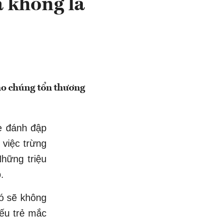
à không la
ho chúng tổn thương
ẹ đánh đập
 việc trừng
Những triệu
.
nó sẽ không
nếu trẻ mắc