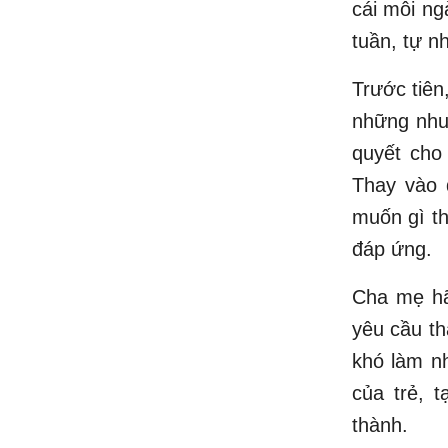
cái mỗi ng
tuần, tự n
Trước tiên
những nhu 
quyết cho
Thay vào 
muốn gì th
đáp ứng.
Cha mẹ hã
yêu cầu th
khó làm nh
của trẻ, t
thành.