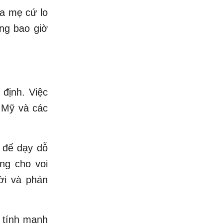
ha mẹ cứ lo
ông bao giờ
 định. Việc
ở Mỹ và các
 để dạy dỗ
ng cho voi
ời và phản
 tính mạnh