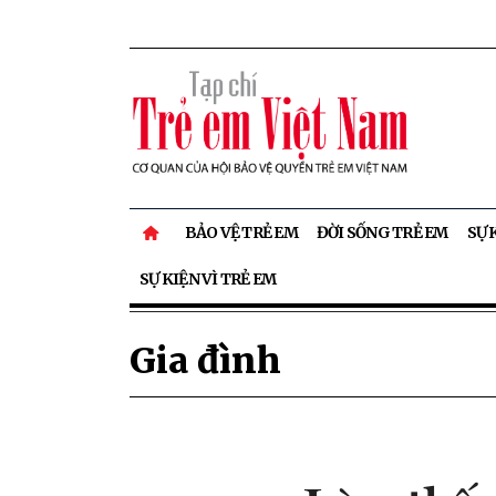
BẢO VỆ TRẺ EM
ĐỜI SỐNG TRẺ EM
SỰ 
SỰ KIỆN VÌ TRẺ EM
Gia đình