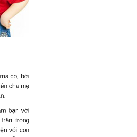
 mà có, bởi
tiên cha mẹ
ần.
làm bạn với
trân trọng
yện với con