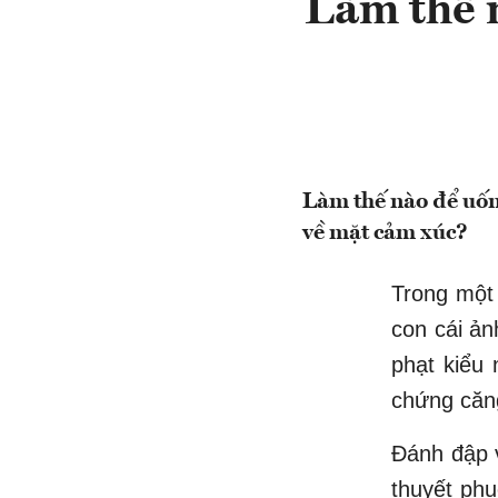
Làm thế n
Làm thế nào để uốn
về mặt cảm xúc?
Trong một
con cái ản
phạt kiểu 
chứng căng
Đánh đập v
thuyết phụ