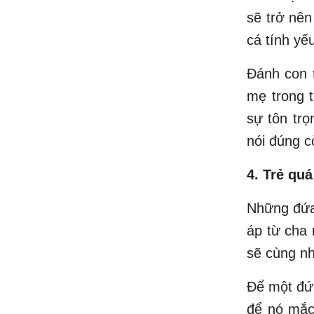
sẽ trở nên
cá tính yế
Đánh con t
mẹ trong t
sự tôn trọ
nói đúng c
4. Trẻ qu
Những đứa
áp từ cha
sẽ cùng nh
Để một đứa
để nó mắc 