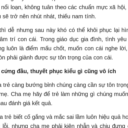
 nổi loạn, không tuân theo các chuẩn mực xã hội, 
u sẽ trở nên nhút nhát, thiếu nam tính.
hì dễ nhưng sau này khó có thể khôi phục lại h
âm trí con cái. Trong giáo dục gia đình, tình yê
ng luôn là điểm mấu chốt, muốn con cái nghe lời,
òn phải giành được sự tôn trọng của con cái.
á cứng đầu, thuyết phục kiểu gì cũng vô ích
 trẻ càng bướng bỉnh chúng càng cần sự tôn trọn
 mẹ. Cha mẹ hãy để trẻ làm những gì chúng muốn
au đánh giá kết quả.
 trẻ biết cố gắng và mắc sai lầm luôn hiệu quả h
lỗi, nhưng cha mẹ phải kiên nhẫn và chịu đựng 