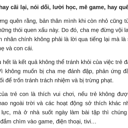
 hay cãi lại, nói dối, lười học, mê game, hay q
ng quên rằng, bản thân mình khi còn nhỏ cũng t
hững thói quen xấu này. Do đó, cha mẹ đừng vội 
n nhân chính không phải là lời qua tiếng lại mà là
ẹ và con cái.
u hết là kết quả không thể tránh khỏi của việc trẻ 
Vì không muốn bị cha mẹ đánh đập, phản ứng đầ
dối để trốn tránh trách nhiệm và bị trừng phạt.
ủa trẻ con là thích vui chơi, nếu trẻ không đư
ao ngoài trời và các hoạt động sở thích khác n
 lực, mà ở nhà suốt ngày làm bài tập thì chúng 
đắm chìm vào game, điện thoại, tivi…