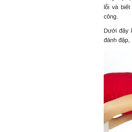
lỗi và bi
công.
Dưới đây l
đánh đập,