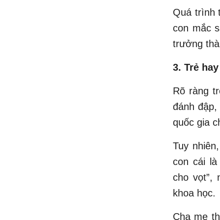
Quá trình 
con mắc sa
trưởng thà
3. Trẻ hay
Rõ ràng tr
đánh đập, 
quốc gia c
Tuy nhiên
con cái l
cho vọt”,
khoa học.
Cha mẹ th