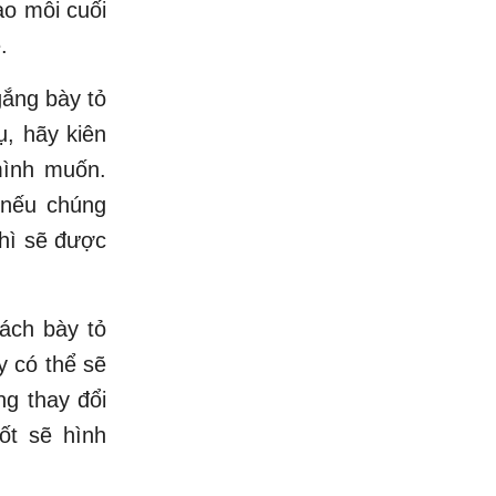
ào mỗi cuối
.
gắng bày tỏ
ụ, hãy kiên
mình muốn.
 nếu chúng
thì sẽ được
ách bày tỏ
y có thể sẽ
ng thay đổi
tốt sẽ hình