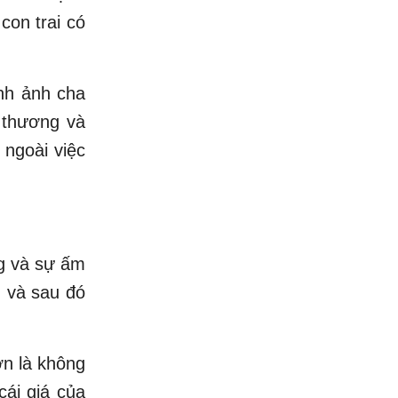
con trai có
ình ảnh cha
u thương và
 ngoài việc
g và sự ấm
 và sau đó
ơn là không
cái giá của