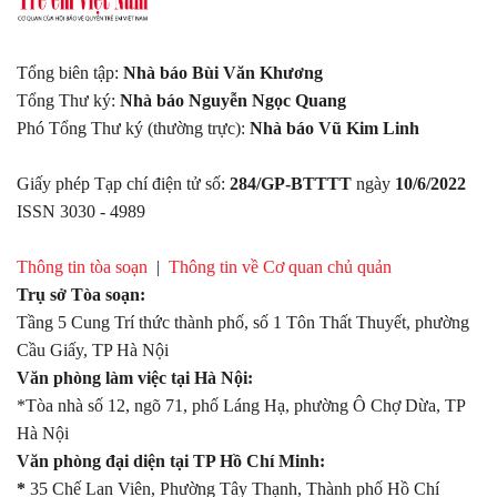
Tổng biên tập:
Nhà báo Bùi Văn Khương
Tổng Thư ký:
Nhà báo Nguyễn Ngọc Quang
Phó Tổng Thư ký (thường trực):
Nhà báo Vũ Kim Linh
Giấy phép Tạp chí điện tử số:
284/GP-BTTTT
ngày
10/6/2022
ISSN 3030 - 4989
Thông tin tòa soạn
|
Thông tin về Cơ quan chủ quản
Trụ sở Tòa soạn:
Tầng 5 Cung Trí thức thành phố, số 1 Tôn Thất Thuyết, phường
Cầu Giấy, TP Hà Nội
Văn phòng làm việc tại Hà Nội:
*Tòa nhà số 12, ngõ 71, phố Láng Hạ, phường Ô Chợ Dừa, TP
Hà Nội
Văn phòng đại diện tại TP Hồ Chí Minh:
*
35 Chế Lan Viên, Phường Tây Thạnh, Thành phố Hồ Chí