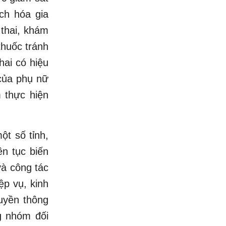
ch hóa gia
thai, khám
thuốc tránh
hai có hiệu
 của phụ nữ
 thực hiện
ột số tỉnh,
n tục biến
và công tác
ệp vụ, kinh
ruyền thông
g nhóm đối