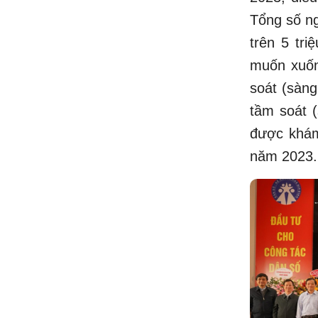
Tổng số ng
trên 5 tri
muốn xuố
soát (sàng
tầm soát (
được khám
năm 2023.