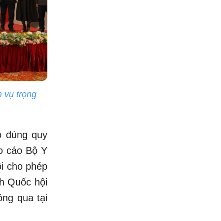
m vụ trọng
o đúng quy
o cáo Bộ Y
ội cho phép
nh Quốc hội
ông qua tại