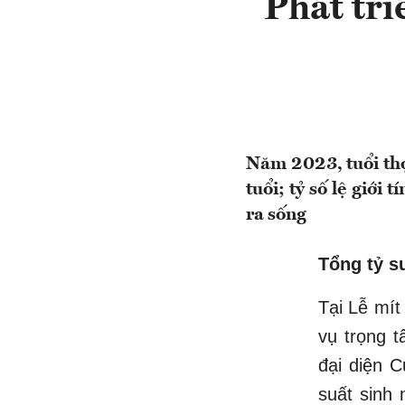
Phát tri
Năm 2023, tuổi thọ
tuổi; tỷ số lệ giới
ra sống
Tổng tỷ su
Tại Lễ mít
vụ trọng 
đại diện C
suất sinh 