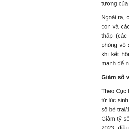
tượng của 
Ngoài ra, 
con và cá
thấp (các
phòng vô s
khi kết hô
mạnh để nâ
Giảm số v
Theo Cục D
từ lúc sinh
số bé trai
Giảm tỷ số
2023; điề