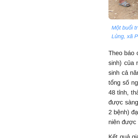
Một buổi t
Lủng, xã 
Theo báo c
sinh) của 
sinh cả nă
tổng số ng
48 tỉnh, t
được sàng 
2 bệnh) đạ
niên được 
Kết quả gi