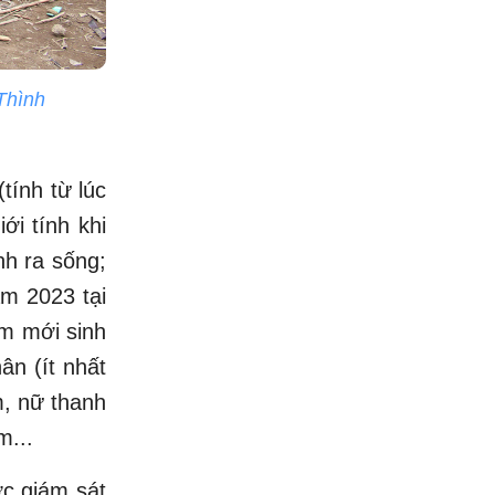
 Thình
tính từ lúc
ới tính khi
nh ra sống;
ăm 2023 tại
em mới sinh
ân (ít nhất
m, nữ thanh
m...
ợc giám sát