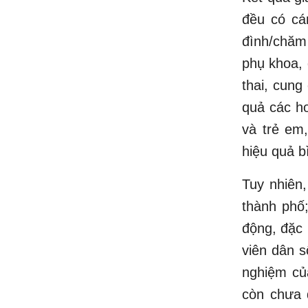
đều có cá
đình/chăm
phụ khoa, 
thai, cung
quả các ho
và trẻ em
hiệu quả b
Tuy nhiên,
thành phố
động, đặc 
viên dân s
nghiệm của
còn chưa 