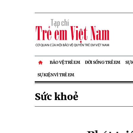
BẢO VỆ TRẺ EM
ĐỜI SỐNG TRẺ EM
SỰ 
SỰ KIỆN VÌ TRẺ EM
Sức khoẻ