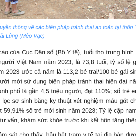
ruyền thông về các biện pháp tránh thai an toàn tại thôn
Pải Lủng (Mèo Vạc)
áo của Cục Dân số (Bộ Y tế), tuổi thọ trung bình (
người Việt Nam năm 2023, là 73,8 tuổi; tỷ số lệ gi
m 2023 ước cả năm là 113,2 bé trai/100 bé gái si
ười mới sử dụng biện pháp tránh thai hiện đại n
hành phố là gần 4,5 triệu người, đạt 110%; số trẻ 
lọc sơ sinh bằng kỹ thuật xét nghiệm máu gót ch
t 59,91% số trẻ mới sinh năm 2023; Tỷ lệ cặp na
tư vấn, khám sức khỏe trước khi kết hôn tăng thê
ám sát cho thấy, hầu hết trạm y tế tại địa bàn đư