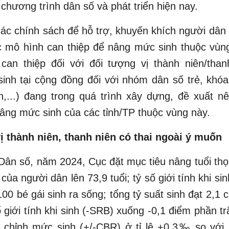
chương trình dân số và phát triển hiện nay.
các chính sách để hỗ trợ, khuyến khích người dân 
c mô hình can thiệp để nâng mức sinh thuộc vùn
 can thiệp đối với đối tượng vị thành niên/than
inh tại cộng đồng đối với nhóm dân số trẻ, khó
n,...) đang trong quá trình xây dựng, đề xuất 
ng mức sinh của các tỉnh/TP thuộc vùng này.
ị thành niên, thanh niên có thai ngoài ý muốn
ân số, năm 2024, Cục đặt mục tiêu nâng tuổi thọ
 của người dân lên 73,9 tuổi; tỷ số giới tính khi si
/100 bé gái sinh ra sống; tổng tỷ suất sinh đạt 2,1 
 giới tính khi sinh (-SRB) xuống -0,1 điểm phần 
u chỉnh mức sinh (+/-CBR) ở tỉ lệ +0,3‰ so với