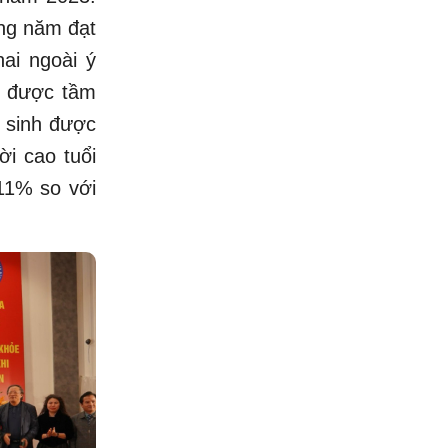
ong năm đạt
i ngoài ý
i được tầm
ơ sinh được
ời cao tuổi
11% so với