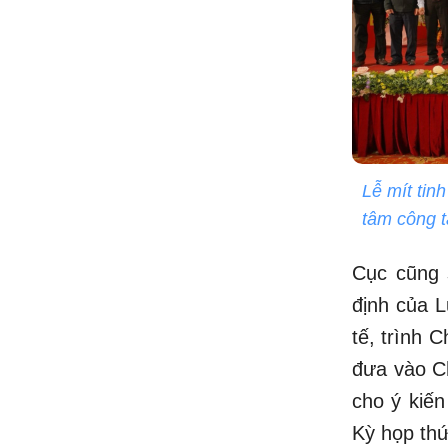
Lễ mít tin
tâm công 
Cục cũng 
định của 
tế, trình 
đưa vào Ch
cho ý kiến
Kỳ họp thứ