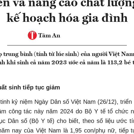
ển và nâng cao chất lượn
kế hoạch hóa gia đình
Tâm An
 trung bình (tính từ lúc sinh) của người Việt Na
 tính khi sinh cả năm 2023 ước cả năm là 113,2 bé 
ất sinh tiếp tục giảm
 tinh kỷ niệm Ngày Dân số Việt Nam (26/12), triển
tâm công tác này năm 2024 do Bộ Y tế tổ chức n
ục Dân số (Bộ Y tế) cho biết, theo số liệu ước tí
năm nay của Việt Nam là 1,95 con/phụ nữ, tiếp 