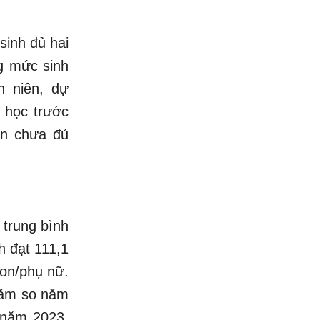
sinh đủ hai
g mức sinh
h niên, dự
a học trước
nên chưa đủ
 trung bình
nh đạt 111,1
con/phụ nữ.
trăm so năm
 năm 2023.