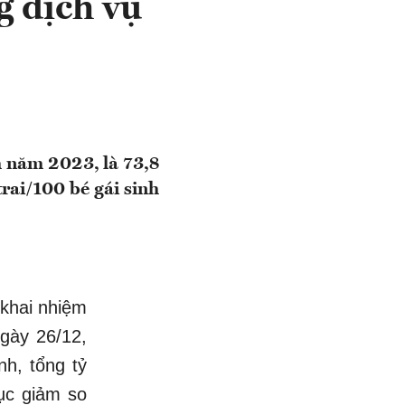
g dịch vụ
m năm 2023, là 73,8
trai/100 bé gái sinh
 khai nhiệm
gày 26/12,
nh, tổng tỷ
tục giảm so