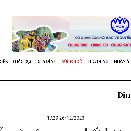
KIỆN
GIÁO DỤC
GIA ĐÌNH
SỨC KHOẺ
TIÊU DÙNG
NHÂN ÁI
Din
17:29 26/12/2023