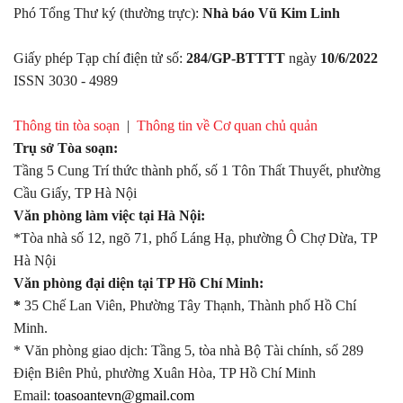
Phó Tổng Thư ký (thường trực):
Nhà báo Vũ Kim Linh
Giấy phép Tạp chí điện tử số:
284/GP-BTTTT
ngày
10/6/2022
ISSN 3030 - 4989
Thông tin tòa soạn
|
Thông tin về Cơ quan chủ quản
Trụ sở Tòa soạn:
Tầng 5 Cung Trí thức thành phố, số 1 Tôn Thất Thuyết, phường
Cầu Giấy, TP Hà Nội
Văn phòng làm việc tại Hà Nội:
*Tòa nhà số 12, ngõ 71, phố Láng Hạ, phường Ô Chợ Dừa, TP
Hà Nội
Văn phòng đại diện tại TP Hồ Chí Minh:
*
35 Chế Lan Viên, Phường Tây Thạnh, Thành phố Hồ Chí
Minh.
* Văn phòng giao dịch: Tầng 5, tòa nhà Bộ Tài chính, số 289
Điện Biên Phủ, phường Xuân Hòa, TP Hồ Chí Minh
Email:
toasoantevn@gmail.com