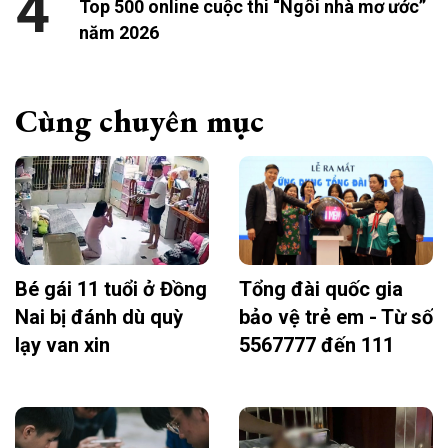
4
Top 500 online cuộc thi “Ngôi nhà mơ ước”
năm 2026
Cùng chuyên mục
Bé gái 11 tuổi ở Đồng
Tổng đài quốc gia
Nai bị đánh dù quỳ
bảo vệ trẻ em - Từ số
lạy van xin
5567777 đến 111