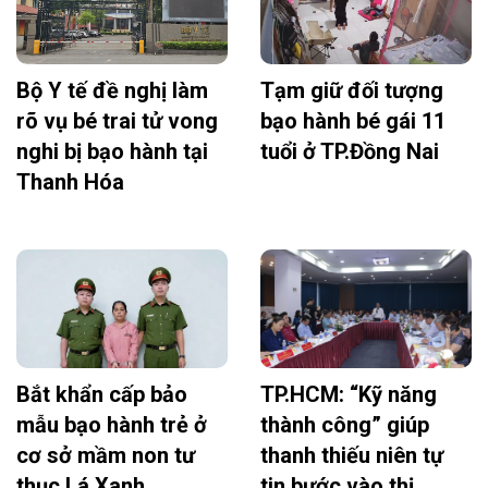
Bộ Y tế đề nghị làm
Tạm giữ đối tượng
rõ vụ bé trai tử vong
bạo hành bé gái 11
nghi bị bạo hành tại
tuổi ở TP.Đồng Nai
Thanh Hóa
Bắt khẩn cấp bảo
TP.HCM: “Kỹ năng
mẫu bạo hành trẻ ở
thành công” giúp
cơ sở mầm non tư
thanh thiếu niên tự
thục Lá Xanh
tin bước vào thị