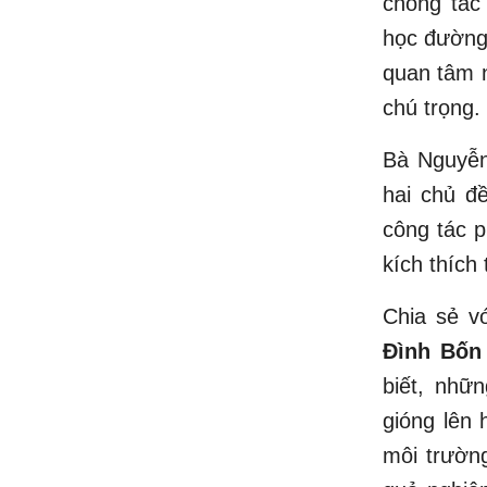
chống tác 
học đường
quan tâm n
chú trọng.
Bà Nguyễn
hai chủ đề
công tác p
kích thích
Chia sẻ v
Đình Bốn
biết, nhữ
gióng lên 
môi trườn