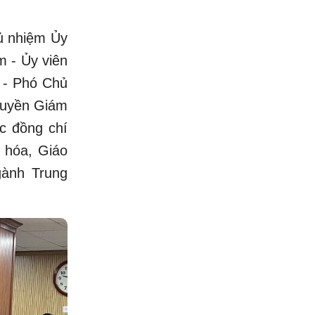
ủ nhiệm Ủy
m - Ủy viên
 - Phó Chủ
Quyền Giám
c đồng chí
 hóa, Giáo
gành Trung