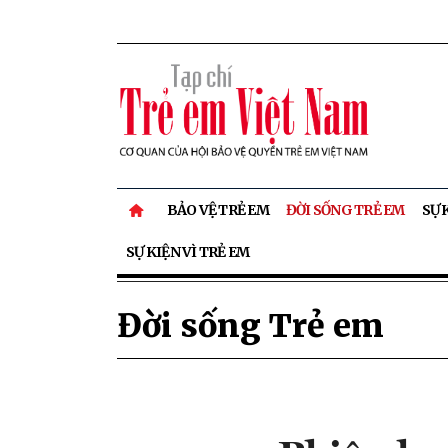
BẢO VỆ TRẺ EM
ĐỜI SỐNG TRẺ EM
SỰ 
SỰ KIỆN VÌ TRẺ EM
Đời sống Trẻ em