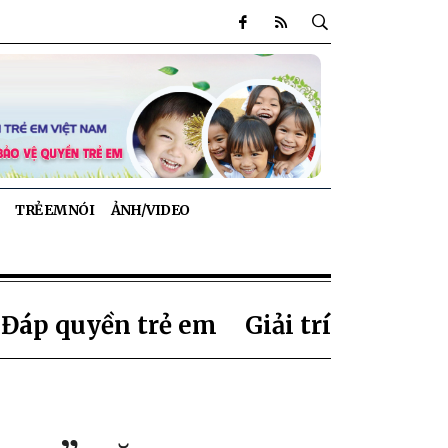
TRẺ EM NÓI
ẢNH/VIDEO
 Đáp quyền trẻ em
Giải trí