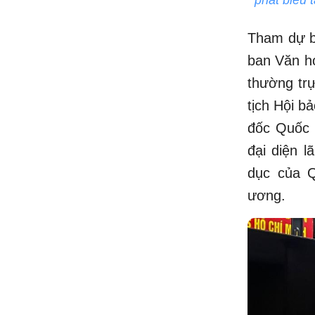
Tham dự b
ban Văn hó
thường tr
tịch Hội 
đốc Quốc 
đại diện 
dục của Q
ương.