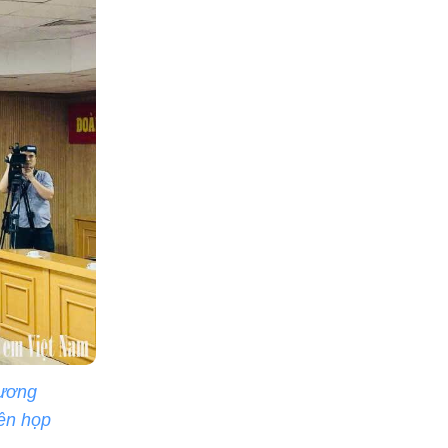
 ương
ên họp