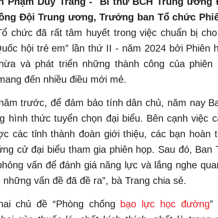
n Phạm Duy Trang - Bí thư BCH Trung ương 
đồng Đội Trung ương, Trưởng ban Tổ chức Phi
Tổ chức đã rất tâm huyết trong việc chuẩn bị ch
Quốc hội trẻ em” lần thứ II - năm 2024 bởi Phiên 
thừa và phát triển những thành công của phiên 
 mang đến nhiều điều mới mẻ.
 năm trước, để đảm bảo tính dân chủ, năm nay B
 hình thức tuyển chọn đại biểu. Bên cạnh việc c
c các tỉnh thành đoàn giới thiệu, các bạn hoàn 
ng cử đại biểu tham gia phiên họp. Sau đó, Ban
phỏng vấn để đánh giá năng lực và lắng nghe qu
 những vấn đề đã đề ra”, bà Trang chia sẻ.
 hai chủ đề “Phòng chống
bạo lực học đường
”