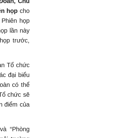
Đoàn, Chủ
ên họp
cho
o Phiên họp
họp lần này
họp trước,
an Tổ chức
ác đại biểu
toàn có thể
 Tổ chức sẽ
an điểm của
 và “Phòng