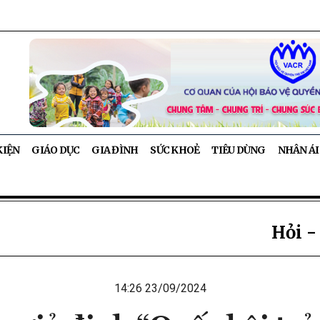
KIỆN
GIÁO DỤC
GIA ĐÌNH
SỨC KHOẺ
TIÊU DÙNG
NHÂN ÁI
Hỏi -
14:26 23/09/2024