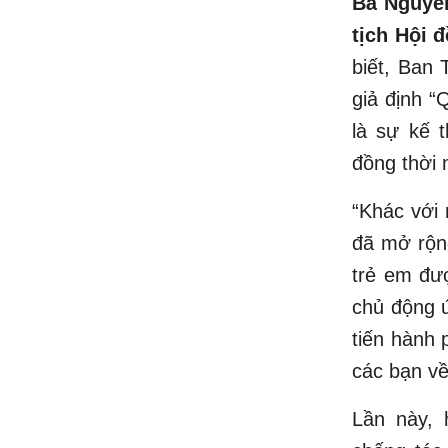
Bà Nguyễ
tịch Hội 
biết, Ban 
giả định “
là sự kế 
đồng thời
“Khác với
đã mở rộng
trẻ em đượ
chủ động ứ
tiến hành 
các bạn về
Lần này,