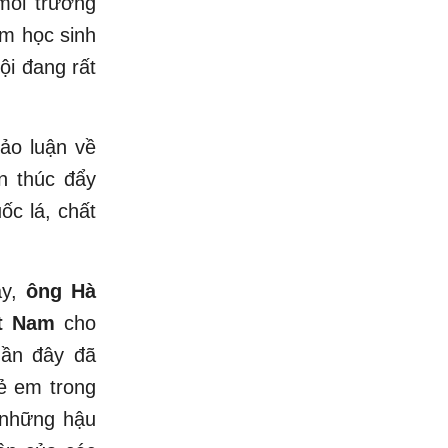
 môi trường
m học sinh
ội đang rất
ảo luận về
ần thúc đẩy
ốc lá, chất
ay,
ông Hà
ệt Nam
cho
gần đây đã
rẻ em trong
 những hậu