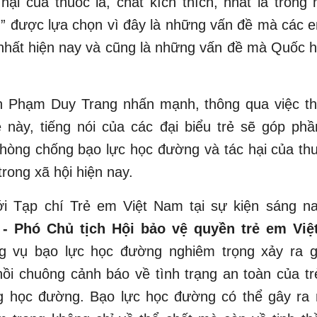
hại của thuốc lá, chất kích thích, nhất là trong
” được lựa chọn vì đây là những vấn đề mà các e
hất hiện nay và cũng là những vấn đề mà Quốc h
 Phạm Duy Trang nhấn mạnh, thông qua việc th
 này, tiếng nói của các đại biểu trẻ sẽ góp ph
hòng chống bạo lực học đường và tác hại của thu
 trong xã hội hiện nay.
ới Tạp chí Trẻ em Việt Nam tại sự kiện sáng n
 - Phó Chủ tịch Hội bảo vệ quyền trẻ em Vi
ng vụ bạo lực học đường nghiêm trọng xảy ra 
hồi chuông cảnh báo về tình trạng an toàn của t
g học đường. Bạo lực học đường có thể gây ra