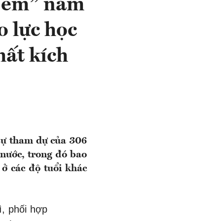
ẻ em” năm
 lực học
hất kích
 sự tham dự của 306
ả nước, trong đó bao
 ở các độ tuổi khác
ì, phối hợp