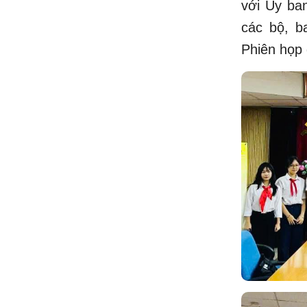
với Ủy ba
các bộ, b
Phiên họp 