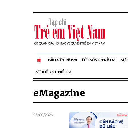
BẢO VỆ TRẺ EM
ĐỜI SỐNG TRẺ EM
SỰ 
SỰ KIỆN VÌ TRẺ EM
eMagazine
05/08/2026