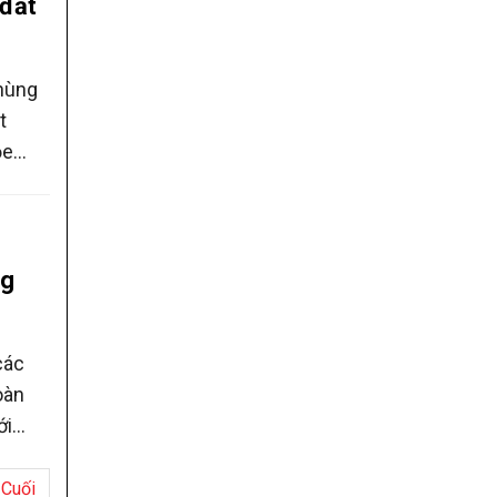
 đất
 hùng
t
ỏe
tương
ng
các
oàn
ới
 rằng
 triển
Cuối