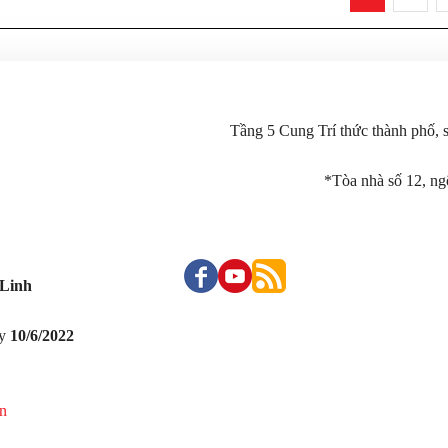
trong một môi trường an toàn, lành mạnh và nhân văn".
Tầng 5 Cung Trí thức thành phố,
*Tòa nhà số 12, n
Linh
ày
10/6/2022
ản