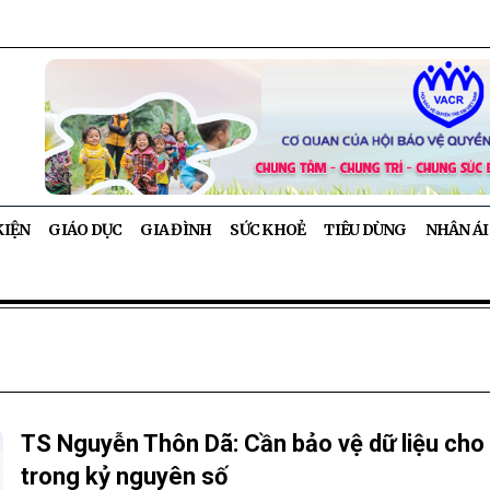
KIỆN
GIÁO DỤC
GIA ĐÌNH
SỨC KHOẺ
TIÊU DÙNG
NHÂN ÁI
TS Nguyễn Thôn Dã: Cần bảo vệ dữ liệu cho 
trong kỷ nguyên số