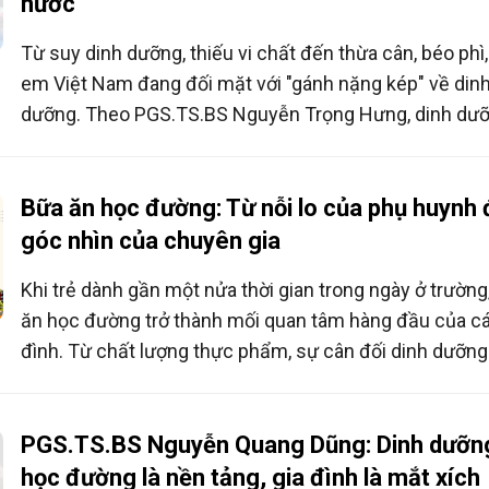
nước
Từ suy dinh dưỡng, thiếu vi chất đến thừa cân, béo phì,
em Việt Nam đang đối mặt với "gánh nặng kép" về din
dưỡng. Theo PGS.TS.BS Nguyễn Trọng Hưng, dinh dư
học đường không chỉ bảo đảm bữa ăn đủ chất cho học
mà còn là chiến lược đầu tư dài hạn cho sức khỏe, trí t
chất lượng nguồn nhân lực tương lai.
Bữa ăn học đường: Từ nỗi lo của phụ huynh
góc nhìn của chuyên gia
Khi trẻ dành gần một nửa thời gian trong ngày ở trường
ăn học đường trở thành mối quan tâm hàng đầu của cá
đình. Từ chất lượng thực phẩm, sự cân đối dinh dưỡn
tính minh bạch trong xây dựng thực đơn, nhiều phụ hu
mong muốn bữa ăn học đường không chỉ giúp con no
mà còn là nền tảng để phát triển toàn diện.
PGS.TS.BS Nguyễn Quang Dũng: Dinh dưỡn
học đường là nền tảng, gia đình là mắt xích