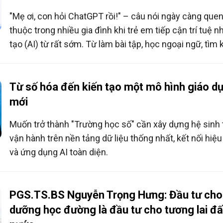
"Mẹ ơi, con hỏi ChatGPT rồi!" – câu nói ngày càng que
thuộc trong nhiều gia đình khi trẻ em tiếp cận trí tuệ n
tạo (AI) từ rất sớm. Từ làm bài tập, học ngoại ngữ, tìm
thông tin đến trò chuyện như một người bạn, AI đang 
hiện diện trong cuộc sống của trẻ theo cách tự nhiên 
bao giờ hết.
Từ số hóa đến kiến tạo một mô hình giáo d
mới
Muốn trở thành "Trường học số" cần xây dựng hệ sinh 
vận hành trên nền tảng dữ liệu thống nhất, kết nối hiệ
và ứng dụng AI toàn diện.
PGS.TS.BS Nguyễn Trọng Hưng: Đầu tư cho
dưỡng học đường là đầu tư cho tương lai đấ