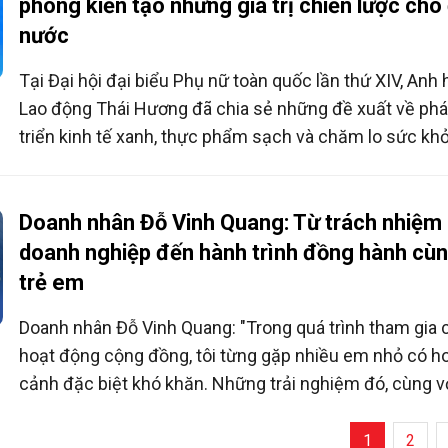
nên người".
phong kiến tạo những giá trị chiến lược cho
nước
Tại Đại hội đại biểu Phụ nữ toàn quốc lần thứ XIV, Anh
Lao động Thái Hương đã chia sẻ những đề xuất về phá
triển kinh tế xanh, thực phẩm sạch và chăm lo sức kh
học đường, coi đây là những nền tảng chiến lược cho 
lai quốc gia.
Doanh nhân Đỗ Vinh Quang: Từ trách nhiệm
doanh nghiệp đến hành trình đồng hành cù
trẻ em
Doanh nhân Đỗ Vinh Quang: "Trong quá trình tham gia 
hoạt động cộng đồng, tôi từng gặp nhiều em nhỏ có h
cảnh đặc biệt khó khăn. Những trải nghiệm đó, cùng v
việc trở thành một người cha, khiến tôi càng thấu hiểu
mọi đứa trẻ đều xứng đáng được sống, học tập và phát
1
2