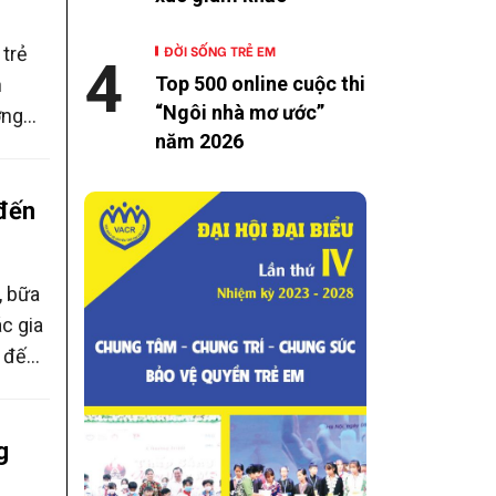
ĐỜI SỐNG TRẺ EM
 trẻ
4
Top 500 online cuộc thi
h
“Ngôi nhà mơ ước”
ỡng
năm 2026
 sinh
uệ và
 đến
, bữa
c gia
g đến
ynh
 bụng
g