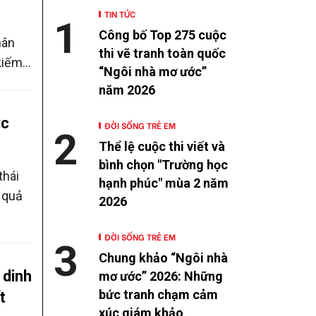
TIN TỨC
1
n
Công bố Top 275 cuộc
hân
thi vẽ tranh toàn quốc
 kiếm
“Ngôi nhà mơ ước”
dần
năm 2026
hơn
ục
ĐỜI SỐNG TRẺ EM
2
Thể lệ cuộc thi viết và
bình chọn "Trường học
thái
hạnh phúc" mùa 2 năm
u quả
2026
ĐỜI SỐNG TRẺ EM
3
Chung khảo “Ngôi nhà
 dinh
mơ ước” 2026: Những
bức tranh chạm cảm
t
xúc giám khảo