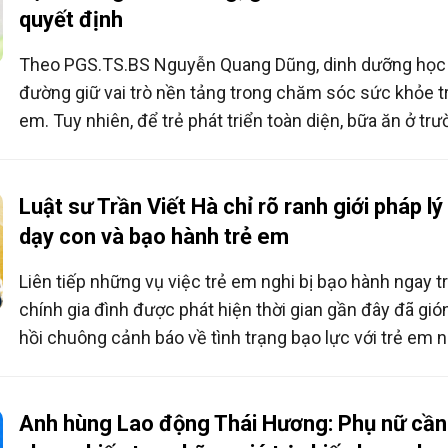
quyết định
Theo PGS.TS.BS Nguyễn Quang Dũng, dinh dưỡng học
đường giữ vai trò nền tảng trong chăm sóc sức khỏe t
em. Tuy nhiên, để trẻ phát triển toàn diện, bữa ăn ở tr
chỉ thực sự phát huy hiệu quả khi có sự phối hợp thốn
từ gia đình.
Luật sư Trần Viết Hà chỉ rõ ranh giới pháp lý
dạy con và bạo hành trẻ em
Liên tiếp những vụ việc trẻ em nghi bị bạo hành ngay t
chính gia đình được phát hiện thời gian gần đây đã gió
hồi chuông cảnh báo về tình trạng bạo lực với trẻ em 
dưới danh nghĩa "dạy con". Đáng nói, không ít trường h
người gây ra hành vi lại chính là cha mẹ hoặc người c
sóc với quan niệm "thương cho roi cho vọt", "đánh để 
Anh hùng Lao động Thái Hương: Phụ nữ cần 